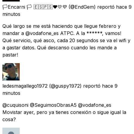
🏳️Encarni 🏳️ 🇪🇸🇵🇸❤️💛💜
(@EndGem) reportó
hace 9
minutos
Qué largo se me está haciendo que llegue febrero y
mandar a @vodafone_es ATPC. A la ******, vamos!
Qué servicio, qué asco, cada 20 segundos se va el wifi y
a gastar datos. Qué descanso cuando les mande a
pastar!
ledesmagallego1972
(@guspy1972) reportó
hace 9
minutos
@cuquisoni @SeguimosObrasA5 @vodafone_es
Movistar ayer, pero ya tienes conexión o sigue igual la
cosa?