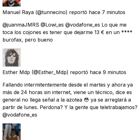
Manuel Raya
(@tunnecino) reportó
hace 7 minutos
@juanmaJMRS @Lowi_es @vodafone_es Lo que me
toca los cojones es tener que dejarme 13 € en un ****
burofax, pero bueno
Esther Mdp
(@Esther_Mdp) reportó
hace 9 minutos
Fallando intermitentemente desde el martes y ahora ya
más de 24 horas sin internet, viene un técnico, dice es
general no llega señal a la azotea 😳 ya se arreglará a
partir de lunes. Perdona? Y la gente que teletrabajamos?
@vodafone_es