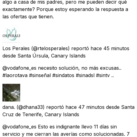
algo a casa de mis padres, pero me pueden decir qué
exactamente? Porque estoy esperando la respuesta a
las ofertas que tienen.
Los Perales
(@rtelosperales) reportó
hace 45 minutos
desde
Santa Úrsula, Canary Islands
@vodafone_es necesito solución, no más excusas..
#laorotava #sinseñal #sindatos #sinadsl #sintv ..
dana.
(@dhana33) reportó
hace 47 minutos
desde
Santa
Cruz de Tenerife, Canary Islands
@vodafone_es Esto es indignante llevo 11 días sin
servicio y me cierran las averías como solucionadas. 7