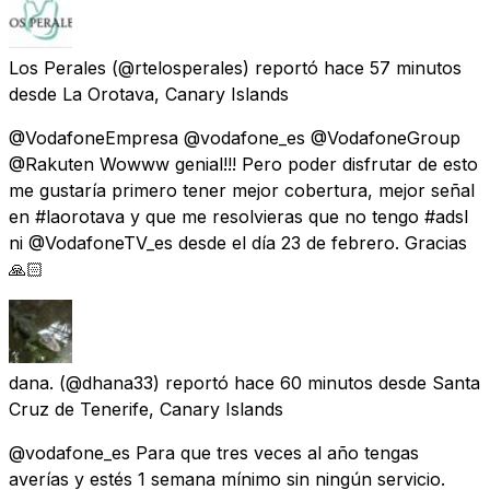
Los Perales
(@rtelosperales) reportó
hace 57 minutos
desde
La Orotava, Canary Islands
@VodafoneEmpresa @vodafone_es @VodafoneGroup
@Rakuten Wowww genial!!! Pero poder disfrutar de esto
me gustaría primero tener mejor cobertura, mejor señal
en #laorotava y que me resolvieras que no tengo #adsl
ni @VodafoneTV_es desde el día 23 de febrero. Gracias
🙏🏻
dana.
(@dhana33) reportó
hace 60 minutos
desde
Santa
Cruz de Tenerife, Canary Islands
@vodafone_es Para que tres veces al año tengas
averías y estés 1 semana mínimo sin ningún servicio.