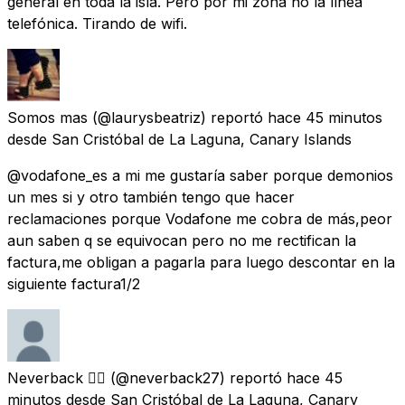
general en toda la isla. Pero por mi zona no la línea
telefónica. Tirando de wifi.
Somos mas
(@laurysbeatriz) reportó
hace 45 minutos
desde
San Cristóbal de La Laguna, Canary Islands
@vodafone_es a mi me gustaría saber porque demonios
un mes si y otro también tengo que hacer
reclamaciones porque Vodafone me cobra de más,peor
aun saben q se equivocan pero no me rectifican la
factura,me obligan a pagarla para luego descontar en la
siguiente factura1/2
Neverback 🏳️‍🌈
(@neverback27) reportó
hace 45
minutos
desde
San Cristóbal de La Laguna, Canary