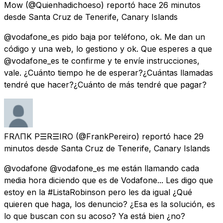
Mow
(@Quienhadichoeso) reportó
hace 26 minutos
desde
Santa Cruz de Tenerife, Canary Islands
@vodafone_es pido baja por teléfono, ok. Me dan un
código y una web, lo gestiono y ok. Que esperes a que
@vodafone_es te confirme y te envíe instrucciones,
vale. ¿Cuánto tiempo he de esperar?¿Cuántas llamadas
tendré que hacer?¿Cuánto de más tendré que pagar?
FRΛПK P☰R☰IRO
(@FrankPereiro) reportó
hace 29
minutos
desde
Santa Cruz de Tenerife, Canary Islands
@vodafone @vodafone_es me están llamando cada
media hora diciendo que es de Vodafone... Les digo que
estoy en la #ListaRobinson pero les da igual ¿Qué
quieren que haga, los denuncio? ¿Esa es la solución, es
lo que buscan con su acoso? Ya está bien ¿no?