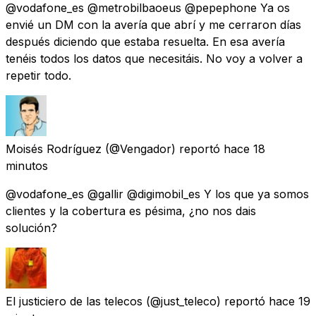
@vodafone_es @metrobilbaoeus @pepephone Ya os
envié un DM con la avería que abrí y me cerraron días
después diciendo que estaba resuelta. En esa avería
tenéis todos los datos que necesitáis. No voy a volver a
repetir todo.
Moisés Rodríguez
(@Vengador) reportó
hace 18
minutos
@vodafone_es @gallir @digimobil_es Y los que ya somos
clientes y la cobertura es pésima, ¿no nos dais
solución?
El justiciero de las telecos
(@just_teleco) reportó
hace 19