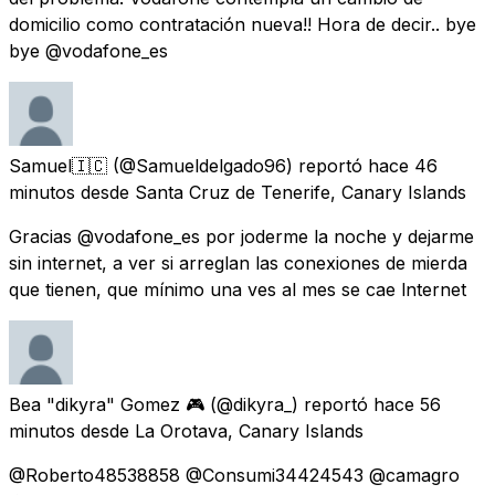
domicilio como contratación nueva!! Hora de decir.. bye
bye @vodafone_es
Samuel🇮🇨
(@Samueldelgado96) reportó
hace 46
minutos
desde
Santa Cruz de Tenerife, Canary Islands
Gracias @vodafone_es por joderme la noche y dejarme
sin internet, a ver si arreglan las conexiones de mierda
que tienen, que mínimo una ves al mes se cae lnternet
Bea "dikyra" Gomez 🎮
(@dikyra_) reportó
hace 56
minutos
desde
La Orotava, Canary Islands
@Roberto48538858 @Consumi34424543 @camagro