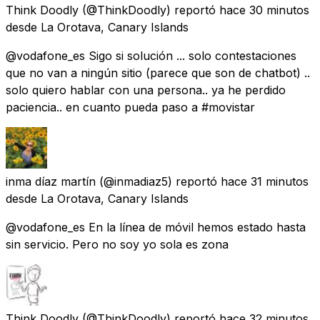
Think Doodly
(@ThinkDoodly) reportó
hace 30 minutos
desde
La Orotava, Canary Islands
@vodafone_es Sigo si solución ... solo contestaciones
que no van a ningún sitio (parece que son de chatbot) ..
solo quiero hablar con una persona.. ya he perdido
paciencia.. en cuanto pueda paso a #movistar
inma díaz martín
(@inmadiaz5) reportó
hace 31 minutos
desde
La Orotava, Canary Islands
@vodafone_es En la línea de móvil hemos estado hasta
sin servicio. Pero no soy yo sola es zona
Think Doodly
(@ThinkDoodly) reportó
hace 32 minutos