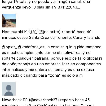
tengo TV total y no puedo ver ningún canal, una
vergüenza llevo 13 días sin TV 871122043...
Hammurabi Kid🇮🇨
(@joelbriiito) reportó
hace 40
minutos
desde
Santa Cruz de Tenerife, Canary Islands
@ppxtr_ @vodafone_es La cosa es q lo q pido tampoco
es mucho,simplemente darme el motivo real y no
soltarte cualquier patraña, porque eso de fallo global ni
de coña,trabajo en una empresa lider en componentes
informaticos y me entero del tema y es una excusa
más,dado q cuando pasa "zona" es solo a mi
Neverback 🏳️‍🌈
(@neverback27) reportó
hace 45
minutos
desde
San Cristóbal de La Laguna, Canary