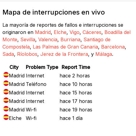
Mapa de interrupciones en vivo
La mayoría de reportes de fallos e interrupciones se
originaron en
Madrid
,
Elche
,
Vigo
,
Cáceres
,
Boadilla del
Monte
,
Sevilla
,
Valencia
,
Burriana
,
Santiago de
Compostela
,
Las Palmas de Gran Canaria
,
Barcelona
,
Sada
,
Ríolobos
,
Jerez de la Frontera
, y
Málaga
.
City
Problem Type
Report Time
Madrid
Internet
hace 2 horas
Madrid
Teléfono
hace 10 horas
Madrid
Internet
hace 15 horas
Madrid
Internet
hace 17 horas
Madrid
Wi-fi
hace 19 horas
Elche
Wi-fi
hace 1 día
Mapa de Fallos