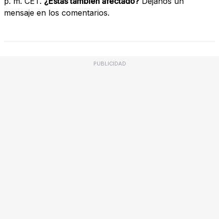
p. m. CET.
¿Estás también afectado?
Déjanos un
mensaje en los comentarios.
PUBLICIDAD