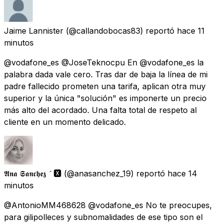
Jaime Lannister
(@callandobocas83) reportó
hace 11
minutos
@vodafone_es @JoseTeknocpu En @vodafone_es la
palabra dada vale cero. Tras dar de baja la línea de mi
padre fallecido prometen una tarifa, aplican otra muy
superior y la única "solución" es imponerte un precio
más alto del acordado. Una falta total de respeto al
cliente en un momento delicado.
𝕬𝖓𝖆 𝕾𝖆𝖓𝖈𝖍𝖊𝖟  🆇
(@anasanchez_19) reportó
hace 14
minutos
@AntonioMM468628 @vodafone_es No te preocupes,
para gilipolleces y subnomalidades de ese tipo son el