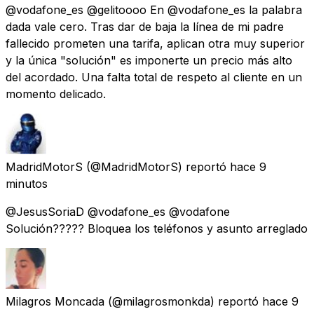
@vodafone_es @gelitoooo En @vodafone_es la palabra
dada vale cero. Tras dar de baja la línea de mi padre
fallecido prometen una tarifa, aplican otra muy superior
y la única "solución" es imponerte un precio más alto
del acordado. Una falta total de respeto al cliente en un
momento delicado.
MadridMotorS
(@MadridMotorS) reportó
hace 9
minutos
@JesusSoriaD @vodafone_es @vodafone
Solución????? Bloquea los teléfonos y asunto arreglado
Milagros Moncada
(@milagrosmonkda) reportó
hace 9