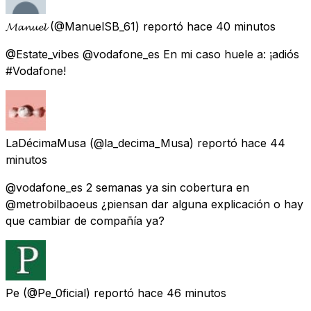
𝓜𝓪𝓷𝓾𝓮𝓵
(@ManuelSB_61) reportó
hace 40 minutos
@Estate_vibes @vodafone_es En mi caso huele a: ¡adiós
#Vodafone!
LaDécimaMusa
(@la_decima_Musa) reportó
hace 44
minutos
@vodafone_es 2 semanas ya sin cobertura en
@metrobilbaoeus ¿piensan dar alguna explicación o hay
que cambiar de compañía ya?
Pe
(@Pe_0ficial) reportó
hace 46 minutos