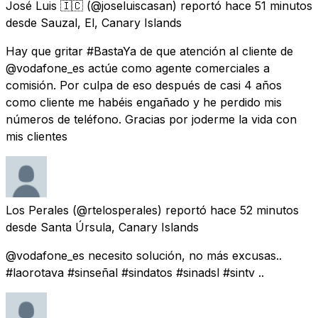
José Luis 🇮🇨
(@joseluiscasan) reportó
hace 51 minutos
desde
Sauzal, El, Canary Islands
Hay que gritar #BastaYa de que atención al cliente de
@vodafone_es actúe como agente comerciales a
comisión. Por culpa de eso después de casi 4 años
como cliente me habéis engañado y he perdido mis
números de teléfono. Gracias por joderme la vida con
mis clientes
Los Perales
(@rtelosperales) reportó
hace 52 minutos
desde
Santa Úrsula, Canary Islands
@vodafone_es necesito solución, no más excusas..
#laorotava #sinseñal #sindatos #sinadsl #sintv ..