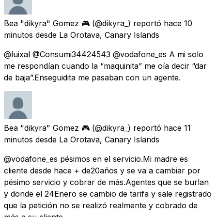
Bea "dikyra" Gomez 🎮
(@dikyra_) reportó
hace 10
minutos
desde
La Orotava, Canary Islands
@luixal @Consumi34424543 @vodafone_es A mi solo
me respondían cuando la “maquinita” me oía decir “dar
de baja”.Enseguidita me pasaban con un agente.
Bea "dikyra" Gomez 🎮
(@dikyra_) reportó
hace 11
minutos
desde
La Orotava, Canary Islands
@vodafone_es pésimos en el servicio.Mi madre es
cliente desde hace + de20años y se va a cambiar por
pésimo servicio y cobrar de más.Agentes que se burlan
y donde el 24Enero se cambio de tarifa y sale registrado
que la petición no se realizó realmente y cobrado de
más a su cliente