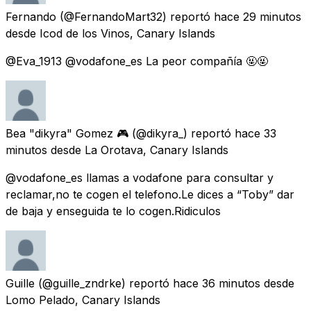
Fernando
(@FernandoMart32) reportó
hace 29 minutos
desde
Icod de los Vinos, Canary Islands
@Eva_1913 @vodafone_es La peor compañía 🤬🤬
Bea "dikyra" Gomez 🎮
(@dikyra_) reportó
hace 33
minutos
desde
La Orotava, Canary Islands
@vodafone_es llamas a vodafone para consultar y
reclamar,no te cogen el telefono.Le dices a “Toby” dar
de baja y enseguida te lo cogen.Ridiculos
Guille
(@guille_zndrke) reportó
hace 36 minutos
desde
Lomo Pelado, Canary Islands