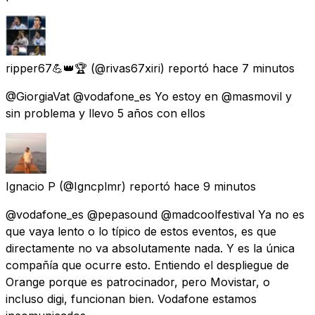
ripper67💪👑🏆
(@rivas67xiri) reportó
hace 7 minutos
@GiorgiaVat @vodafone_es Yo estoy en @masmovil y
sin problema y llevo 5 años con ellos
Ignacio P
(@Igncplmr) reportó
hace 9 minutos
@vodafone_es @pepasound @madcoolfestival Ya no es
que vaya lento o lo típico de estos eventos, es que
directamente no va absolutamente nada. Y es la única
compañía que ocurre esto. Entiendo el despliegue de
Orange porque es patrocinador, pero Movistar, o
incluso digi, funcionan bien. Vodafone estamos