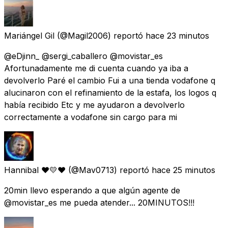
Mariángel Gil
(@Magil2006) reportó
hace 23 minutos
@eDjinn_ @sergi_caballero @movistar_es
Afortunadamente me di cuenta cuando ya iba a
devolverlo Paré el cambio Fui a una tienda vodafone q
alucinaron con el refinamiento de la estafa, los logos q
había recibido Etc y me ayudaron a devolverlo
correctamente a vodafone sin cargo para mi
Hannibal ❤💛❤
(@Mav0713) reportó
hace 25 minutos
20min llevo esperando a que algún agente de
@movistar_es me pueda atender... 20MINUTOS!!!