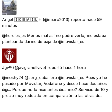
Angel 🇮🇨🇪🇦🇮🇱✝️
(@misiro2013) reportó
hace 59
minutos
@herqles_es Menos mal así no podré verlo, me estaba
planteando darme de baja de @movistar_es
Jgv®
(@javigranellvive) reportó
hace 1 hora
@moshy24 @sergi_caballero @movistar_es Pues yo he
pasado por Movistar, Vodafone y desde hace dos años
digi... Porqué no lo hice antes dios mío? Servicio de 10 y
precio muy reducido en comparación a las otras dos.