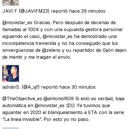
JAVI F
(@JAVIFM23) reportó
hace 29 minutos
@movistar_es Gracias. Pero después de decenas de
llamadas al 1004 y con una supuesta gestora personal
siguiendo el caso, @movistar_es ha demostrado una
incompetencia tremenda y no ha conseguido que los
sinvergüenzas de @zeleris y su repartidor de Gijón dejen
de mentir y me traigan el envío.
adriánS.
(@A_sjf) reportó
hace 30 minutos
@TheObjective_es @antonioRG9 Si esto es verdad, baja
automática en @movistar_es 🤦🏻 Ya tuvimos que
aguantar en 2020 el blanqueamiento a ETA con la serie
“La linea invisible”. Por esto yo no paso.