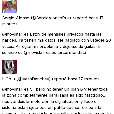
Sergio Alonso
(@SergioAlonsoPue) reportó
hace 17
minutos
@movistar_es Estoy de mensajes privados hasta las
narices. Ya tienen mis datos. He hablado con ustedes 20
veces. Arreglen mi problema y déjense de gaitas. El
servicio de @movistar_es es tercermundista
IvOo :)
(@IvelinDanchev) reportó
hace 17 minutos
@movistar_es Si, pero no tener un plan B y tener toda
la zona completamente paralizada es algo fastidioso…
nos vendéis la moto con la digitalización y todo el
sistema está sujeto por un palillo que se rompe a la
mínima… hay que darle una vuelta a este sistema que ha