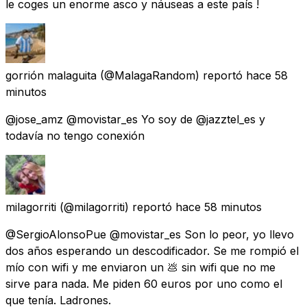
le coges un enorme asco y náuseas a este país !
gorrión malaguita
(@MalagaRandom) reportó
hace 58
minutos
@jose_amz @movistar_es Yo soy de @jazztel_es y
todavía no tengo conexión
milagorriti
(@milagorriti) reportó
hace 58 minutos
@SergioAlonsoPue @movistar_es Son lo peor, yo llevo
dos años esperando un descodificador. Se me rompió el
mío con wifi y me enviaron un 💩 sin wifi que no me
sirve para nada. Me piden 60 euros por uno como el
que tenía. Ladrones.