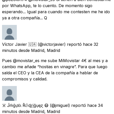
por WhatsApp, te lo cuento. De momento sigo
esperando... Igual para cuando me contesten me he ido
ya a otra compañía... Q
Víctor Javier 🇺🇦
(@victorjavier) reportó
hace 32
minutos
desde
Madrid, Madrid
Pues @movistar_es me sube MiMovistar 4€ al mes y a
cambio me añade “hostias en vinagre”. Para que luego
salda el CEO y la CEA de la compañía a hablar de
compromisos y calidad.
☠️ Ĵṁἳģựέ⍳ Ȑ⦳ᶁᶉḭğụęɀ 😷
(@jmiguel) reportó
hace 34
minutos
desde
Madrid, Madrid