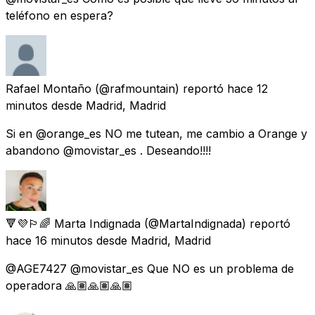
teléfono en espera?
Rafael Montaño
(@rafmountain) reportó
hace 12
minutos
desde
Madrid, Madrid
Si en @orange_es NO me tutean, me cambio a Orange y
abandono @movistar_es . Deseando!!!!
🔻💜🏳️‍🌈 Marta Indignada
(@MartaIndignada) reportó
hace 16 minutos
desde
Madrid, Madrid
@AGE7427 @movistar_es Que NO es un problema de
operadora 🙏🏽🙏🏽🙏🏽