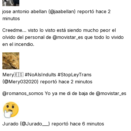
jose antonio abellan
(@jaabellan) reportó
hace 2
minutos
Creedme… visto lo visto está siendo mucho peor el
olvido del personal de @movistar_es que todo lo vivido
en el incendio.
Mery🇪🇸 #NoAlsIndults #StopLeyTrans
(@Mery032020) reportó
hace 2 minutos
@romanos_somos Yo ya me di de baja de @movistar_es
Jurado
(@Jurado___) reportó
hace 6 minutos