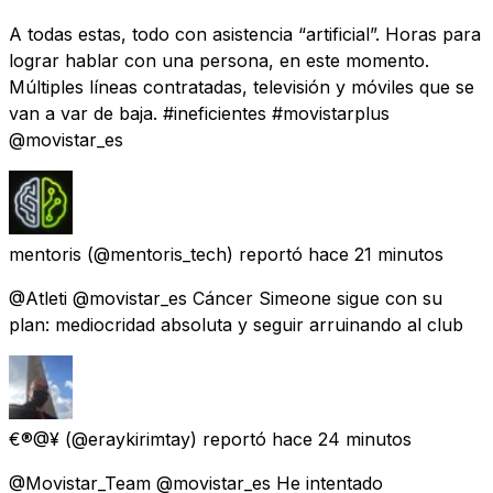
A todas estas, todo con asistencia “artificial”. Horas para
lograr hablar con una persona, en este momento.
Múltiples líneas contratadas, televisión y móviles que se
van a var de baja. #ineficientes #movistarplus
@movistar_es
mentoris
(@mentoris_tech) reportó
hace 21 minutos
@Atleti @movistar_es Cáncer Simeone sigue con su
plan: mediocridad absoluta y seguir arruinando al club
€®@¥
(@eraykirimtay) reportó
hace 24 minutos
@Movistar_Team @movistar_es He intentado