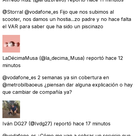
@Storral @vodafone_es Fijo que nos subimos al
scooter, nos damos un hostia...zo padre y no hace falta
el VAR para saber que ha sido un piscinazo
LaDécimaMusa
(@la_decima_Musa) reportó
hace 12
minutos
@vodafone_es 2 semanas ya sin cobertura en
@metrobilbaoeus ¿piensan dar alguna explicación o hay
que cambiar de compañía ya?
Iván DG27
(@Ivdg27) reportó
hace 17 minutos
@vodafone_es ¿Cómo me van a cobrar un servicio que