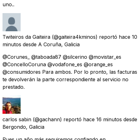
uno..
Twiteiros da Gaiteira
(@gaiteira4kminos) reportó
hace 10
minutos
desde
A Coruña, Galicia
@Corunes_ @taboada87 @silcerino @movistar_es
@ConcelloCoruna @vodafone_es @orange_es
@consumidores Para ambos. Por lo pronto, las facturas
te devolverán la parte correspondiente al servicio no
prestado.
carlos sabin
(@gachann) reportó
hace 16 minutos
desde
Bergondo, Galicia
Pues un año más seguiremos confiando en