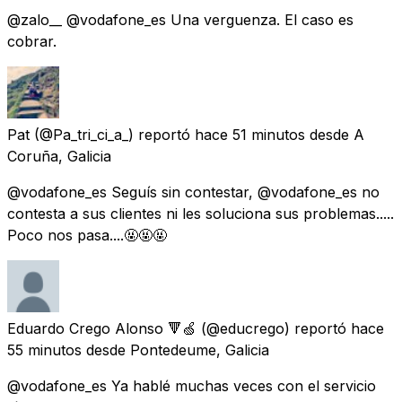
@zalo__ @vodafone_es Una verguenza. El caso es
cobrar.
Pat
(@Pa_tri_ci_a_) reportó
hace 51 minutos
desde
A
Coruña, Galicia
@vodafone_es Seguís sin contestar, @vodafone_es no
contesta a sus clientes ni les soluciona sus problemas.....
Poco nos pasa....🤬🤬🤬
Eduardo Crego Alonso 🔻🍏
(@educrego) reportó
hace
55 minutos
desde
Pontedeume, Galicia
@vodafone_es Ya hablé muchas veces con el servicio