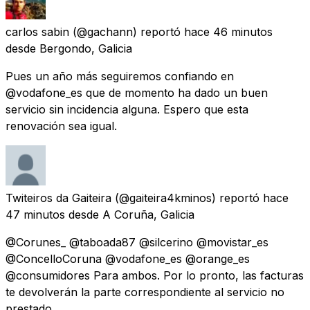
carlos sabin
(@gachann) reportó
hace 46 minutos
desde
Bergondo, Galicia
Pues un año más seguiremos confiando en
@vodafone_es que de momento ha dado un buen
servicio sin incidencia alguna. Espero que esta
renovación sea igual.
Twiteiros da Gaiteira
(@gaiteira4kminos) reportó
hace
47 minutos
desde
A Coruña, Galicia
@Corunes_ @taboada87 @silcerino @movistar_es
@ConcelloCoruna @vodafone_es @orange_es
@consumidores Para ambos. Por lo pronto, las facturas
te devolverán la parte correspondiente al servicio no
prestado.