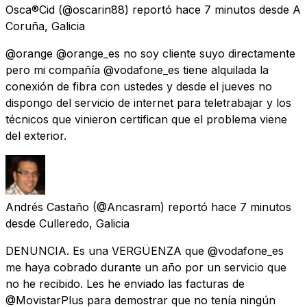
Osca®Cid
(@oscarin88) reportó
hace 7 minutos
desde
A
Coruña, Galicia
@orange @orange_es no soy cliente suyo directamente
pero mi compañía @vodafone_es tiene alquilada la
conexión de fibra con ustedes y desde el jueves no
dispongo del servicio de internet para teletrabajar y los
técnicos que vinieron certifican que el problema viene
del exterior.
Andrés Castaño
(@Ancasram) reportó
hace 7 minutos
desde
Culleredo, Galicia
DENUNCIA. Es una VERGÜENZA que @vodafone_es
me haya cobrado durante un año por un servicio que
no he recibido. Les he enviado las facturas de
@MovistarPlus para demostrar que no tenía ningún