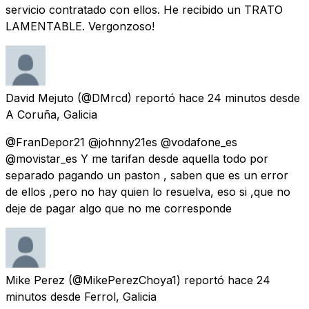
servicio contratado con ellos. He recibido un TRATO
LAMENTABLE. Vergonzoso!
David Mejuto
(@DMrcd) reportó
hace 24 minutos
desde
A Coruña, Galicia
@FranDepor21 @johnny21es @vodafone_es
@movistar_es Y me tarifan desde aquella todo por
separado pagando un paston , saben que es un error
de ellos ,pero no hay quien lo resuelva, eso si ,que no
deje de pagar algo que no me corresponde
Mike Perez
(@MikePerezChoya1) reportó
hace 24
minutos
desde
Ferrol, Galicia