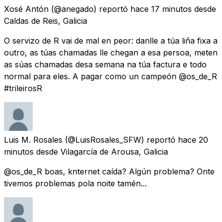
Xosé Antón
(@anegado) reportó
hace 17 minutos
desde
Caldas de Reis, Galicia
O servizo de R vai de mal en peor: danlle a túa liña fixa a
outro, as túas chamadas lle chegan a esa persoa, meten
as súas chamadas desa semana na túa factura e todo
normal para eles. A pagar como un campeón @os_de_R
#trileirosR
Luis M. Rosales
(@LuisRosales_SFW) reportó
hace 20
minutos
desde
Vilagarcía de Arousa, Galicia
@os_de_R boas, knternet caída? Algún problema? Onte
tivemos problemas pola noite tamén...