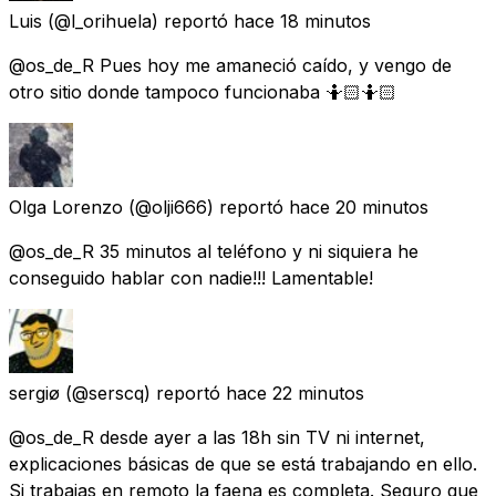
Luis
(@l_orihuela) reportó
hace 18 minutos
@os_de_R Pues hoy me amaneció caído, y vengo de
otro sitio donde tampoco funcionaba 🤷🏻🤷🏻
Olga Lorenzo
(@olji666) reportó
hace 20 minutos
@os_de_R 35 minutos al teléfono y ni siquiera he
conseguido hablar con nadie!!! Lamentable!
sergiø
(@serscq) reportó
hace 22 minutos
@os_de_R desde ayer a las 18h sin TV ni internet,
explicaciones básicas de que se está trabajando en ello.
Si trabajas en remoto la faena es completa. Seguro que