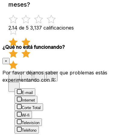
meses?
2.14 de 5
3,137 calificaciones
¿Qué no está funcionando?
×
Por favor déjanos saber que problemas estás
experimentando con R:
E-mail
Internet
Corte Total
Wi-fi
Televisíon
Teléfono