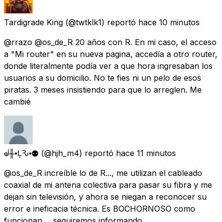
Tardigrade King
(@twtklk1) reportó
hace 10 minutos
@rrazo @os_de_R 20 años con R. En mi caso, el acceso
a "Mi router" en su nueva pagina, accedía a otro router,
donde literalmente podía ver a que hora ingresaban los
usuarios a su domicilio. No te fies ni un pelo de esos
piratas. 3 meses insistiendo para que lo arreglen. Me
cambié
ᣫ╫⦁ḶѦԄ⦁⚉
(@hjh_m4) reportó
hace 11 minutos
@os_de_R increíble lo de R..., me utilizan el cableado
coaxial de mi antena colectiva para pasar su fibra y me
dejan sin televisión, y ahora se niegan a reconocer su
error e ineficacia técnica. Es BOCHORNOSO como
funcionan..., seguiremos informando