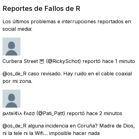
Reportes de Fallos de R
Los últimos problemas e interrupciones reportados en
social media:
Curbera Street 🦉
(@RickySchot) reportó
hace 1 minuto
@os_de_R caso revisado. Hay ruido en el cable coaxial
por mi zona.
թʌtʀï¢ïʌ ℓʌʛơ
(@Pati_Patt) reportó
hace 2 minutos
@os_de_R alguna incidencia en Coruña? Madre de Dios,
ni la tele ni la Wifi… imposible hacer nada