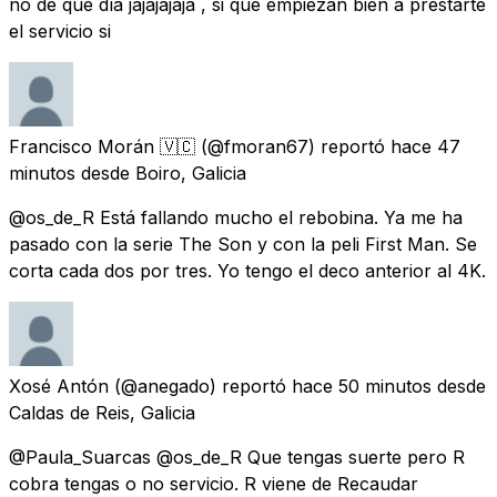
no de qué día jajajajaja , si que empiezan bien a prestarte
el servicio si
Francisco Morán 🇻🇨
(@fmoran67) reportó
hace 47
minutos
desde
Boiro, Galicia
@os_de_R Está fallando mucho el rebobina. Ya me ha
pasado con la serie The Son y con la peli First Man. Se
corta cada dos por tres. Yo tengo el deco anterior al 4K.
Xosé Antón
(@anegado) reportó
hace 50 minutos
desde
Caldas de Reis, Galicia
@Paula_Suarcas @os_de_R Que tengas suerte pero R
cobra tengas o no servicio. R viene de Recaudar