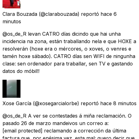
Clara Bouzada
(@clarabouzada) reportó
hace 6
minutos
@os_de_R levan CATRO días dicindo que hai unha
incidencia na zona, están traballando nela e que HOXE a
resolverán (hoxe era o mércores, o xoves, o venres e
tamén hoxe sábado). CATRO días sen WIFI de ningunha
clase: sen ordenador para traballar, sen TV e gastando
datos do móbil!!
Xose García
(@xosegarcialorbe) reportó
hace 8 minutos
@os_de_R A ver se contestades á miña reclamación. O
pasado 26 de marzo mandeivos un correo a:
[email protected]
reclamando a corrección da última
factura que, por enésima vez, esta mal; quero decir que