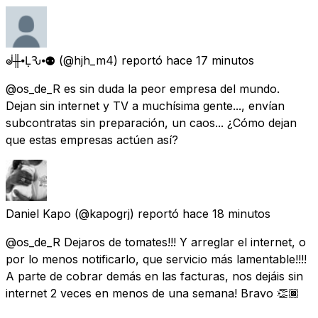
ᣫ╫⦁ḶѦԄ⦁⚉
(@hjh_m4) reportó
hace 17 minutos
@os_de_R es sin duda la peor empresa del mundo.
Dejan sin internet y TV a muchísima gente..., envían
subcontratas sin preparación, un caos... ¿Cómo dejan
que estas empresas actúen así?
Daniel Kapo
(@kapogrj) reportó
hace 18 minutos
@os_de_R Dejaros de tomates!!! Y arreglar el internet, o
por lo menos notificarlo, que servicio más lamentable!!!!
A parte de cobrar demás en las facturas, nos dejáis sin
internet 2 veces en menos de una semana! Bravo 👏🏾