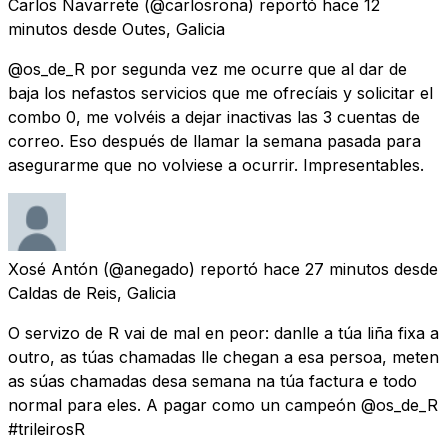
Carlos Navarrete
(@carlosrona) reportó
hace 12
minutos
desde
Outes, Galicia
@os_de_R por segunda vez me ocurre que al dar de
baja los nefastos servicios que me ofrecíais y solicitar el
combo 0, me volvéis a dejar inactivas las 3 cuentas de
correo. Eso después de llamar la semana pasada para
asegurarme que no volviese a ocurrir. Impresentables.
Xosé Antón
(@anegado) reportó
hace 27 minutos
desde
Caldas de Reis, Galicia
O servizo de R vai de mal en peor: danlle a túa liña fixa a
outro, as túas chamadas lle chegan a esa persoa, meten
as súas chamadas desa semana na túa factura e todo
normal para eles. A pagar como un campeón @os_de_R
#trileirosR