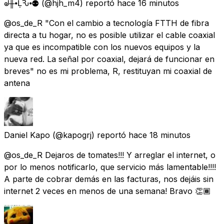
ᣫ╫⦁ḶѦԄ⦁⚉
(@hjh_m4) reportó
hace 16 minutos
@os_de_R "Con el cambio a tecnología FTTH de fibra
directa a tu hogar, no es posible utilizar el cable coaxial
ya que es incompatible con los nuevos equipos y la
nueva red. La señal por coaxial, dejará de funcionar en
breves" no es mi problema, R, restituyan mi coaxial de
antena
Daniel Kapo
(@kapogrj) reportó
hace 18 minutos
@os_de_R Dejaros de tomates!!! Y arreglar el internet, o
por lo menos notificarlo, que servicio más lamentable!!!!
A parte de cobrar demás en las facturas, nos dejáis sin
internet 2 veces en menos de una semana! Bravo 👏🏾