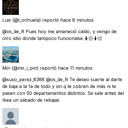
Luis
(@l_orihuela) reportó
hace 8 minutos
@os_de_R Pues hoy me amaneció caído, y vengo de
otro sitio donde tampoco funcionaba 🤷🏻🤷🏻
Miri
(@mir_i_pm) reportó
hace 11 minutos
@suso_perez_8388 @os_de_R Te deseo suerte al darte
de baja a la 1a de todo y sin q te cobren de más ni te
pasen con 50 departamentos distintos. Se sale antes del
Ikea un sábado de rebajas