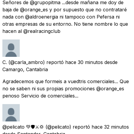
Señores de @grupopitma ...desde mañana me doy de
baja de @orange_es y por supuesto que no contrataré
nada con @aldroenergia ni tampoco con Pefersa ni
otras empresas de su entorno. No tiene nombre lo que
hacen al @realracingclub
C.
(@carla_ambro) reportó
hace 30 minutos
desde
Camargo, Cantabria
Agradecemos que formeis a vuedtris comerciales... Que
no se saben ni sus propias promociones @orange_es
penoso Servicio de comerciales...
@pelicato 💚🛡️⚔️💢
(@pelicato) reportó
hace 32 minutos
desde
Santander, Cantabria