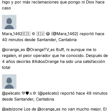
higo y por más reclamaciones que pongo ni Dios hace
caso
Mara_1462🇪🇸 💢 🇪🇺 😷
(@Mara_1462) reportó
hace
40 minutos
desde
Santander, Cantabria
@orange_es @OrangeTV_es Buff, ni aunque me lo
regalen, el peor operador que he conocido. Después de
4 años decirles #AdiosOrange ha sido una satisfacción
total
@pelicato 💚🛡️⚔️💢
(@pelicato) reportó
hace 49 minutos
desde
Santander, Cantabria
@adslzone Los de @orange_es no van mucho mejor. El