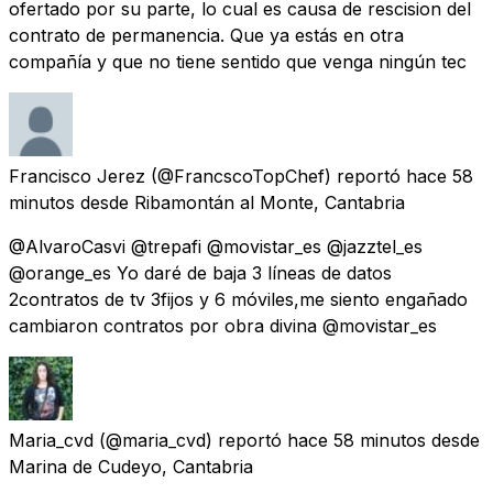
ofertado por su parte, lo cual es causa de rescision del
contrato de permanencia. Que ya estás en otra
compañía y que no tiene sentido que venga ningún tec
Francisco Jerez
(@FrancscoTopChef) reportó
hace 58
minutos
desde
Ribamontán al Monte, Cantabria
@AlvaroCasvi @trepafi @movistar_es @jazztel_es
@orange_es Yo daré de baja 3 líneas de datos
2contratos de tv 3fijos y 6 móviles,me siento engañado
cambiaron contratos por obra divina @movistar_es
Maria_cvd
(@maria_cvd) reportó
hace 58 minutos
desde
Marina de Cudeyo, Cantabria