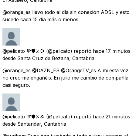
@orange_es llevo todo el día sin conexión ADSL y esto
sucede cada 15 día más o menos
@pelicato 💚🛡️⚔️💢
(@pelicato) reportó
hace 17 minutos
desde
Santa Cruz de Bezana, Cantabria
@orange_es @DAZN_ES @OrangeTV_es A mi esta vez
no creo me engañéis. En julio me cambio de compañía
casi seguro.
@pelicato 💚🛡️⚔️💢
(@pelicato) reportó
hace 21 minutos
desde
Santander, Cantabria
@euribem Pues han tumbado a todo quisqui porque el