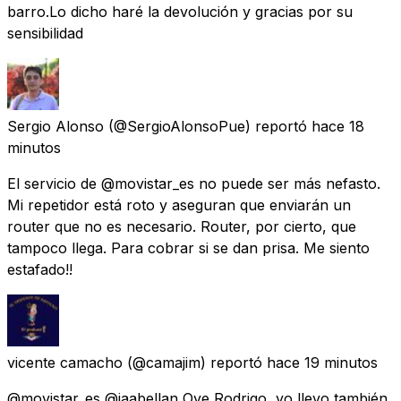
barro.Lo dicho haré la devolución y gracias por su
sensibilidad
Sergio Alonso
(@SergioAlonsoPue) reportó
hace 18
minutos
El servicio de @movistar_es no puede ser más nefasto.
Mi repetidor está roto y aseguran que enviarán un
router que no es necesario. Router, por cierto, que
tampoco llega. Para cobrar si se dan prisa. Me siento
estafado!!
vicente camacho
(@camajim) reportó
hace 19 minutos
@movistar_es @jaabellan Oye Rodrigo, yo llevo también