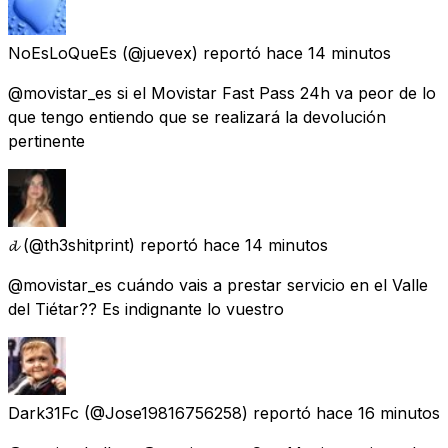
NoEsLoQueEs
(@juevex) reportó
hace 14 minutos
@movistar_es si el Movistar Fast Pass 24h va peor de lo
que tengo entiendo que se realizará la devolución
pertinente
𝓭
(@th3shitprint) reportó
hace 14 minutos
@movistar_es cuándo vais a prestar servicio en el Valle
del Tiétar?? Es indignante lo vuestro
Dark31Fc
(@Jose19816756258) reportó
hace 16 minutos