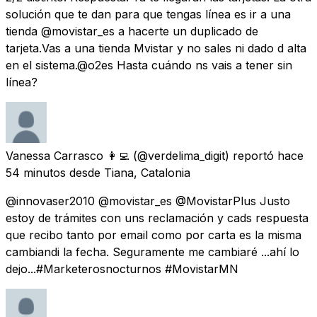
solución que te dan para que tengas línea es ir a una
tienda @movistar_es a hacerte un duplicado de
tarjeta.Vas a una tienda Mvistar y no sales ni dado d alta
en el sistema.@o2es Hasta cuándo ns vais a tener sin
línea?
Vanessa Carrasco 👩‍💻
(@verdelima_digit) reportó
hace
54 minutos
desde
Tiana, Catalonia
@innovaser2010 @movistar_es @MovistarPlus Justo
estoy de trámites con uns reclamación y cads respuesta
que recibo tanto por email como por carta es la misma
cambiandi la fecha. Seguramente me cambiaré ...ahí lo
dejo...#Marketerosnocturnos #MovistarMN