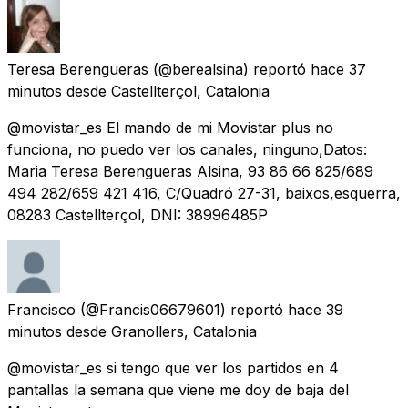
Teresa Berengueras
(@berealsina) reportó
hace 37
minutos
desde
Castellterçol, Catalonia
@movistar_es El mando de mi Movistar plus no
funciona, no puedo ver los canales, ninguno,Datos:
Maria Teresa Berengueras Alsina, 93 86 66 825/689
494 282/659 421 416, C/Quadró 27-31, baixos,esquerra,
08283 Castellterçol, DNI: 38996485P
Francisco
(@Francis06679601) reportó
hace 39
minutos
desde
Granollers, Catalonia
@movistar_es si tengo que ver los partidos en 4
pantallas la semana que viene me doy de baja del