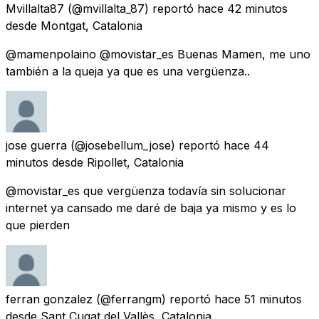
Mvillalta87
(@mvillalta_87) reportó
hace 42 minutos
desde
Montgat, Catalonia
@mamenpolaino @movistar_es Buenas Mamen, me uno
también a la queja ya que es una vergüenza..
jose guerra
(@josebellum_jose) reportó
hace 44
minutos
desde
Ripollet, Catalonia
@movistar_es que vergüenza todavía sin solucionar
internet ya cansado me daré de baja ya mismo y es lo
que pierden
ferran gonzalez
(@ferrangm) reportó
hace 51 minutos
desde
Sant Cugat del Vallès, Catalonia