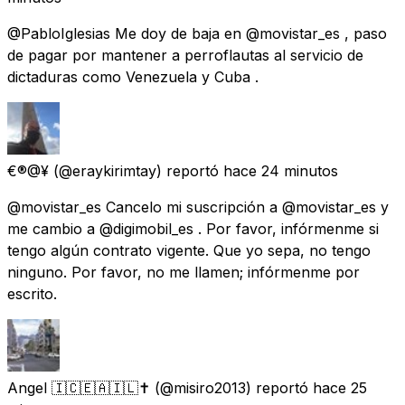
@PabloIglesias Me doy de baja en @movistar_es , paso
de pagar por mantener a perroflautas al servicio de
dictaduras como Venezuela y Cuba .
€®@¥
(@eraykirimtay) reportó
hace 24 minutos
@movistar_es Cancelo mi suscripción a @movistar_es y
me cambio a @digimobil_es . Por favor, infórmenme si
tengo algún contrato vigente. Que yo sepa, no tengo
ninguno. Por favor, no me llamen; infórmenme por
escrito.
Angel 🇮🇨🇪🇦🇮🇱✝️
(@misiro2013) reportó
hace 25