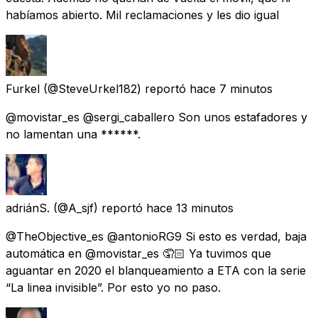
habíamos abierto. Mil reclamaciones y les dio igual
Furkel
(@SteveUrkel182) reportó
hace 7 minutos
@movistar_es @sergi_caballero Son unos estafadores y
no lamentan una ******.
adriánS.
(@A_sjf) reportó
hace 13 minutos
@TheObjective_es @antonioRG9 Si esto es verdad, baja
automática en @movistar_es 🤦🏻 Ya tuvimos que
aguantar en 2020 el blanqueamiento a ETA con la serie
“La linea invisible”. Por esto yo no paso.