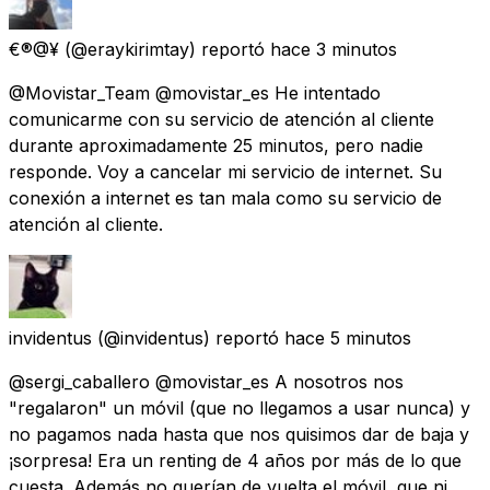
€®@¥
(@eraykirimtay) reportó
hace 3 minutos
@Movistar_Team @movistar_es He intentado
comunicarme con su servicio de atención al cliente
durante aproximadamente 25 minutos, pero nadie
responde. Voy a cancelar mi servicio de internet. Su
conexión a internet es tan mala como su servicio de
atención al cliente.
invidentus
(@invidentus) reportó
hace 5 minutos
@sergi_caballero @movistar_es A nosotros nos
"regalaron" un móvil (que no llegamos a usar nunca) y
no pagamos nada hasta que nos quisimos dar de baja y
¡sorpresa! Era un renting de 4 años por más de lo que
cuesta. Además no querían de vuelta el móvil, que ni