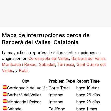
Mapa de interrupciones cerca de
Barberà del Vallès, Catalonia
La mayoría de reportes de fallos e interrupciones se
originaron en
Cerdanyola del Vallès
,
Barberà del Vallès
,
Montcada i Reixac
,
Sabadell
,
Terrassa
,
Sant Quirze del
Vallès
, y
Rubí
.
City
Problem Type
Report Time
Cerdanyola del Vallès
Corte Total
hace 10 días
Barberà del Vallès
Internet
hace 26 días
Montcada i Reixac
Internet
hace 28 días
Sabadell
Teléfono
hace 1 mes