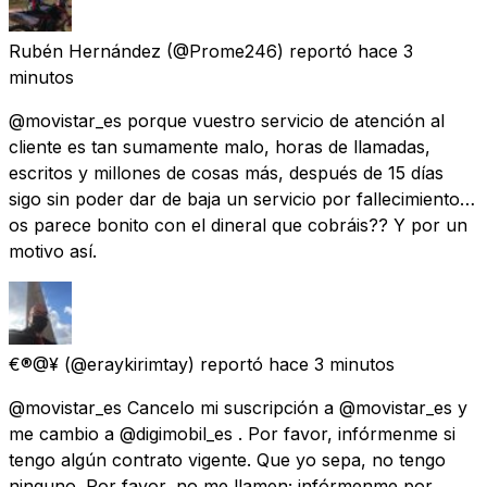
Rubén Hernández
(@Prome246) reportó
hace 3
minutos
@movistar_es porque vuestro servicio de atención al
cliente es tan sumamente malo, horas de llamadas,
escritos y millones de cosas más, después de 15 días
sigo sin poder dar de baja un servicio por fallecimiento…
os parece bonito con el dineral que cobráis?? Y por un
motivo así.
€®@¥
(@eraykirimtay) reportó
hace 3 minutos
@movistar_es Cancelo mi suscripción a @movistar_es y
me cambio a @digimobil_es . Por favor, infórmenme si
tengo algún contrato vigente. Que yo sepa, no tengo
ninguno. Por favor, no me llamen; infórmenme por