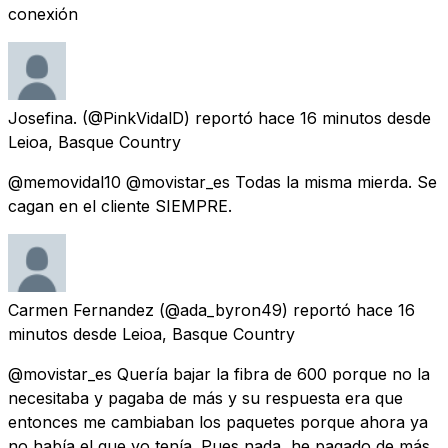
conexión
Josefina.
(@PinkVidalD) reportó
hace 16 minutos
desde
Leioa, Basque Country
@memovidal10 @movistar_es Todas la misma mierda. Se
cagan en el cliente SIEMPRE.
Carmen Fernandez
(@ada_byron49) reportó
hace 16
minutos
desde
Leioa, Basque Country
@movistar_es Quería bajar la fibra de 600 porque no la
necesitaba y pagaba de más y su respuesta era que
entonces me cambiaban los paquetes porque ahora ya
no había el que yo tenía. Pues nada, he pagado de más