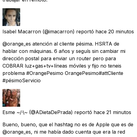
Isabel Macarron
(@imacarron) reportó
hace 20 minutos
@orange_es atención al cliente pésima. HSRTA de
hablar con máquinas. 6 años y seguís sin cambiar mi
dirección postal para enviar un router pero para
COBRAR luz+gas+tv+líneas móviles y fijo no teneis
problema #OrangePesimo OrangePesimo#attCliente
#pésimoServicio
Esme ~/·\~
(@ADietaDePrada) reportó
hace 21 minutos
Bueno, bueno, que el hashtag no es de Apple que es de
@orange_es, ni me había dado cuenta que era la red