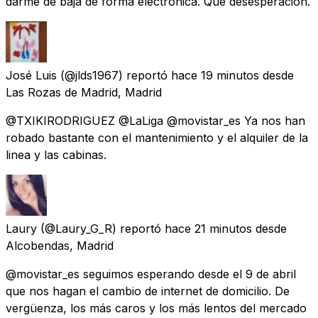
darme de baja de forma electrónica. Que desesperación.
José Luis
(@jlds1967) reportó
hace 19 minutos
desde
Las Rozas de Madrid, Madrid
@TXIKIRODRIGUEZ @LaLiga @movistar_es Ya nos han
robado bastante con el mantenimiento y el alquiler de la
linea y las cabinas.
Laury
(@Laury_G_R) reportó
hace 21 minutos
desde
Alcobendas, Madrid
@movistar_es seguimos esperando desde el 9 de abril
que nos hagan el cambio de internet de domicilio. De
vergüenza, los más caros y los más lentos del mercado