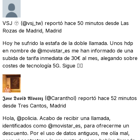
VSJ 🫥
(@vsj_tw) reportó
hace 50 minutos
desde
Las
Rozas de Madrid, Madrid
Hoy he sufrido la estafa de la doble llamada. Unos hdp
en nombre de @movistar_es me han informado de una
subida de tarifa inmediata de 30€ al mes, alegando sobre
costes de tecnología 5G. Sigue 👉🏻
𝕵𝖔𝖘𝖊 𝕯𝖆𝖛𝖎𝖉 𝕬𝖑𝖛𝖆𝖗𝖊𝖟
(@Caranthol) reportó
hace 52 minutos
desde
Tres Cantos, Madrid
Hola, @policia. Acabo de recibir una llamada,
identificados como @movistar_es, para ofrecerme un
descuento. Por el uso de datos antiguos, me olía mal,