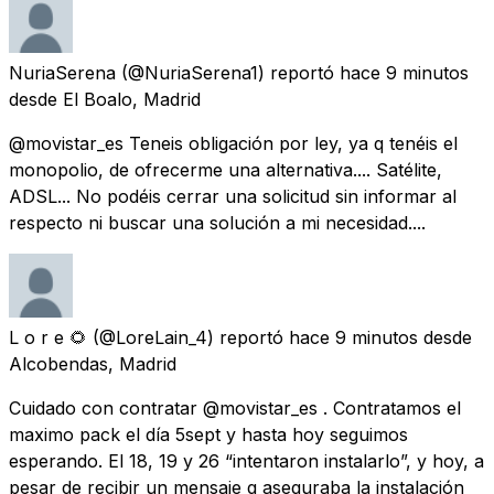
NuriaSerena
(@NuriaSerena1) reportó
hace 9 minutos
desde
El Boalo, Madrid
@movistar_es Teneis obligación por ley, ya q tenéis el
monopolio, de ofrecerme una alternativa.... Satélite,
ADSL... No podéis cerrar una solicitud sin informar al
respecto ni buscar una solución a mi necesidad....
L o r e 🌻
(@LoreLain_4) reportó
hace 9 minutos
desde
Alcobendas, Madrid
Cuidado con contratar @movistar_es . Contratamos el
maximo pack el día 5sept y hasta hoy seguimos
esperando. El 18, 19 y 26 “intentaron instalarlo”, y hoy, a
pesar de recibir un mensaje q aseguraba la instalación