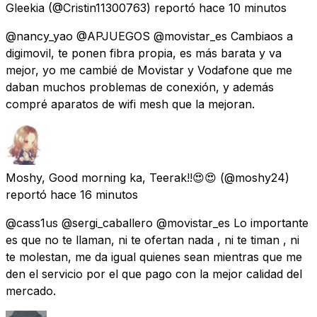
Gleekia
(@Cristin11300763) reportó
hace 10 minutos
@nancy_yao @APJUEGOS @movistar_es Cambiaos a
digimovil, te ponen fibra propia, es más barata y va
mejor, yo me cambié de Movistar y Vodafone que me
daban muchos problemas de conexión, y además
compré aparatos de wifi mesh que la mejoran.
Moshy, Good morning ka, Teerak!!😍😍
(@moshy24)
reportó
hace 16 minutos
@cass1us @sergi_caballero @movistar_es Lo importante
es que no te llaman, ni te ofertan nada , ni te timan , ni
te molestan, me da igual quienes sean mientras que me
den el servicio por el que pago con la mejor calidad del
mercado.