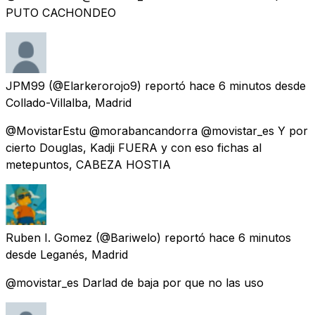
PUTO CACHONDEO
JPM99
(@Elarkerorojo9) reportó
hace 6 minutos
desde
Collado-Villalba, Madrid
@MovistarEstu @morabancandorra @movistar_es Y por
cierto Douglas, Kadji FUERA y con eso fichas al
metepuntos, CABEZA HOSTIA
Ruben I. Gomez
(@Bariwelo) reportó
hace 6 minutos
desde
Leganés, Madrid
@movistar_es Darlad de baja por que no las uso