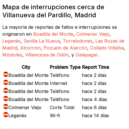
Mapa de interrupciones cerca de
Villanueva del Pardillo, Madrid
La mayoría de reportes de fallos e interrupciones se
originaron en
Boadilla del Monte
,
Colmenar Viejo
,
Leganés
,
Sevilla La Nueva
,
Torrelodones
,
Las Rozas de
Madrid
,
Alcorcón
,
Pozuelo de Alarcón
,
Collado-Villalba
,
Móstoles
,
Villaviciosa de Odón
, y
Galapagar
.
City
Problem Type
Report Time
Boadilla del Monte
Teléfono
hace 2 días
Boadilla del Monte
Internet
hace 2 días
Boadilla del Monte
Teléfono
hace 2 días
Boadilla del Monte
Teléfono
hace 4 días
Colmenar Viejo
Corte Total
hace 6 días
Leganés
Wi-fi
hace 14 días