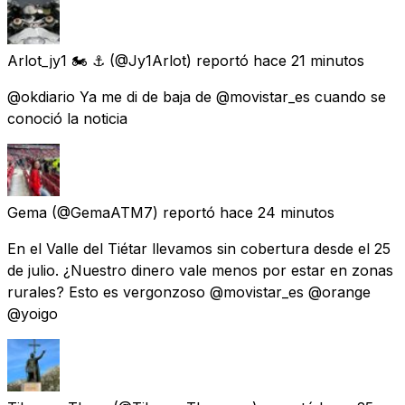
Arlot_jy1 🏍 ⚓️
(@Jy1Arlot) reportó
hace 21 minutos
@okdiario Ya me di de baja de @movistar_es cuando se
conoció la noticia
Gema
(@GemaATM7) reportó
hace 24 minutos
En el Valle del Tiétar llevamos sin cobertura desde el 25
de julio. ¿Nuestro dinero vale menos por estar en zonas
rurales? Esto es vergonzoso @movistar_es @orange
@yoigo