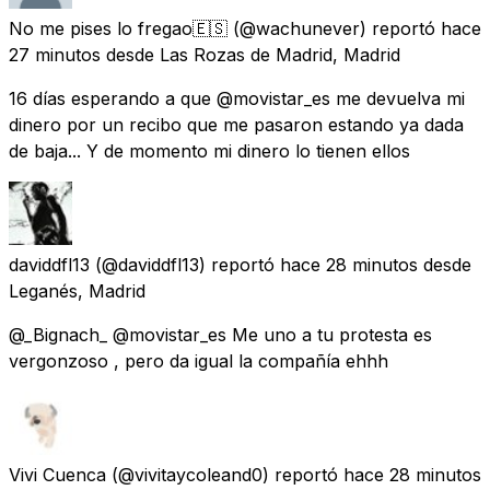
No me pises lo fregao🇪🇸
(@wachunever) reportó
hace
27 minutos
desde
Las Rozas de Madrid, Madrid
16 días esperando a que @movistar_es me devuelva mi
dinero por un recibo que me pasaron estando ya dada
de baja... Y de momento mi dinero lo tienen ellos
daviddfl13
(@daviddfl13) reportó
hace 28 minutos
desde
Leganés, Madrid
@_Bignach_ @movistar_es Me uno a tu protesta es
vergonzoso , pero da igual la compañía ehhh
Vivi Cuenca
(@vivitaycoleand0) reportó
hace 28 minutos