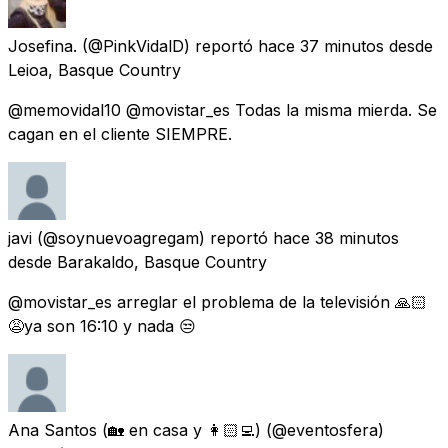
Josefina.
(@PinkVidalD) reportó
hace 37 minutos
desde
Leioa, Basque Country
@memovidal10 @movistar_es Todas la misma mierda. Se
cagan en el cliente SIEMPRE.
javi
(@soynuevoagregam) reportó
hace 38 minutos
desde
Barakaldo, Basque Country
@movistar_es arreglar el problema de la televisión 🙏🏻
😩ya son 16:10 y nada 😒
Ana Santos (🏡 en casa y 👩🏻‍💻)
(@eventosfera)