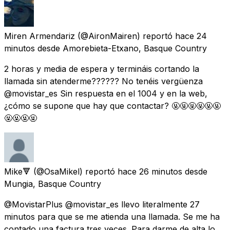
Miren Armendariz
(@AironMairen) reportó
hace 24
minutos
desde
Amorebieta-Etxano, Basque Country
2 horas y media de espera y termináis cortando la
llamada sin atenderme?????? No tenéis vergüenza
@movistar_es Sin respuesta en el 1004 y en la web,
¿cómo se supone que hay que contactar? 🤬🤬🤬🤬🤬🤬
🤬🤬🤬🤬
Mike🔻
(@OsaMikel) reportó
hace 26 minutos
desde
Mungia, Basque Country
@MovistarPlus @movistar_es llevo literalmente 27
minutos para que se me atienda una llamada. Se me ha
contado una factura tres veces. Para darme de alta lo