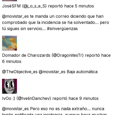
JoséSFM
(@j_o_s_e_S) reportó
hace 5 minutos
@movistar_es te manda un correo diciendo que han
comprobado que la incidencia se ha solventado… pero
tú sigues sin servicio… #sinvergüenzas
Domador de Charozards
(@DragonitesTr) reportó
hace
6 minutos
@TheObjective_es @movistar_es Baja automática
IvOo :)
(@IvelinDanchev) reportó
hace 9 minutos
@movistar_es Pero eso no es nada extraño… nunca
tenéis notificada una incidencia, aunque haya muchas