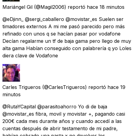
Mariángel Gil
(@Magil2006) reportó
hace 18 minutos
@eDjinn_ @sergi_caballero @movistar_es Suelen ser
timadores externos A mi me pasó parecido pero más
refinado con unos q se hacían pasar por vodafone
Decían regalarme un tf de baja gama pero llego de muy
alta gama Habían conseguido con palabrería q yo Loles
diera clave de Vodafone
Carles Trigueros
(@CarlesTrigueros) reportó
hace 19
minutos
@RutaYCapital @parasitoahorro Yo di de baja
@movistar_es fibra, movil y movistar +, pagando casi
200€ cada mes durante años y cuando accedí a las
cuentas después de abrir testamento de mi padre,
habían cobrado una pasta x no devolver los