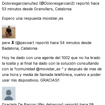
Doloresgarcianuñez
(@Doloresgarcian2) reportó
hace
53 minutos
desde
Granollers, Catalonia
Espero una respuesta movistar_es
pere 🎗
(@pecoar) reportó
hace 54 minutos
desde
Badalona, Catalonia
Hoy he dado con una agente del 1002 que no ha tirado
la toalla y al final ha dado con la solución consultando
con la “comunidad @movistar_es “ y después de mas de
una hora y media de llamada telefónica, vuelvo a poder
usar mis dispositivos. GRACIAS!!
Grac!ela De Barros
(@g_debarros) reportó
hace 58