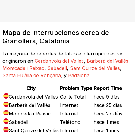
Mapa de interrupciones cerca de
Granollers, Catalonia
La mayoría de reportes de fallos e interrupciones se
originaron en
Cerdanyola del Vallès
,
Barberà del Vallès
,
Montcada i Reixac
,
Sabadell
,
Sant Quirze del Vallès
,
Santa Eulàlia de Ronçana
, y
Badalona
.
City
Problem Type
Report Time
Cerdanyola del Vallès
Corte Total
hace 9 días
Barberà del Vallès
Internet
hace 25 días
Montcada i Reixac
Internet
hace 27 días
Sabadell
Teléfono
hace 1 mes
Sant Quirze del Vallès
Internet
hace 1 mes