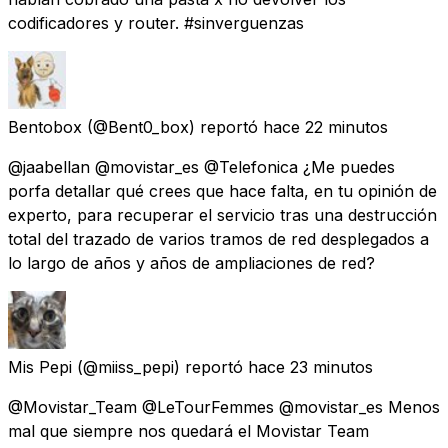
codificadores y router. #sinverguenzas
Bentobox
(@Bent0_box) reportó
hace 22 minutos
@jaabellan @movistar_es @Telefonica ¿Me puedes
porfa detallar qué crees que hace falta, en tu opinión de
experto, para recuperar el servicio tras una destrucción
total del trazado de varios tramos de red desplegados a
lo largo de años y años de ampliaciones de red?
Mis Pepi
(@miiss_pepi) reportó
hace 23 minutos
@Movistar_Team @LeTourFemmes @movistar_es Menos
mal que siempre nos quedará el Movistar Team