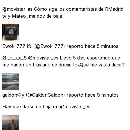
@movistar_es Cómo siga los comentaristas de RMadrid
tv y Mateo ,me doy de baja
Ewok_777 💩
(@Ewok_777) reportó
hace 5 minutos
@j_o_s_e_S @movistar_es Llevo 5 dias esperando que
me hagan un traslado de domicilio¿Que me vas a decir?
galdón💚y
(@GaldonGaldon) reportó
hace 9 minutos
Hay que darse de baja en @movistar_es