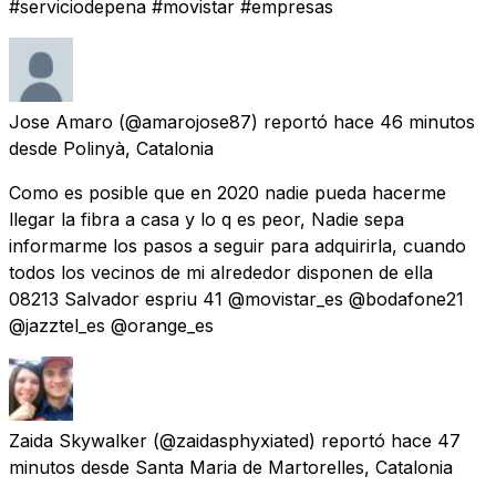
#serviciodepena #movistar #empresas
Jose Amaro
(@amarojose87) reportó
hace 46 minutos
desde
Polinyà, Catalonia
Como es posible que en 2020 nadie pueda hacerme
llegar la fibra a casa y lo q es peor, Nadie sepa
informarme los pasos a seguir para adquirirla, cuando
todos los vecinos de mi alrededor disponen de ella
08213 Salvador espriu 41 @movistar_es @bodafone21
@jazztel_es @orange_es
Zaida Skywalker
(@zaidasphyxiated) reportó
hace 47
minutos
desde
Santa Maria de Martorelles, Catalonia