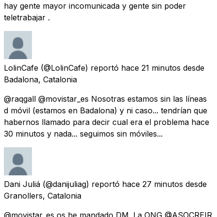
hay gente mayor incomunicada y gente sin poder
teletrabajar .
LolinCafe
(@LolinCafe) reportó
hace 21 minutos
desde
Badalona, Catalonia
@raqgall @movistar_es Nosotras estamos sin las líneas
d móvil (estamos en Badalona) y ni caso... tendrían que
habernos llamado para decir cual era el problema hace
30 minutos y nada... seguimos sin móviles...
Dani Juliá
(@danijuliag) reportó
hace 27 minutos
desde
Granollers, Catalonia
@movistar_es os he mandado DM. La ONG @ASOCREIR