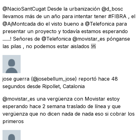
@NacioSantCugat Desde la urbanización @d_bosc
llevamos más de un año para intentar tener #FIBRA , el
@AjMontcada dio el visto bueno a @Telefonica para
presentar un proyecto y todavía estamos esperando
......! Señores de @Telefonica @movistar_es pónganse
las pilas , no podemos estar aislados 🆘
jose guerra
(@josebellum_jose) reportó
hace 48
segundos
desde
Ripollet, Catalonia
@movistar_es una vergüenza con Movistar estoy
esperando hace 2 semana traslado de línea y que
vergüenza que no dicen nada de nada eso si cobrar los
primeros