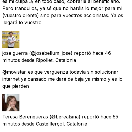
es mi culpa 3/ en todo caso, cobrarle al beneficiario.
Pero tranquilos, ya sé que no haréis lo mejor para mi
(vuestro cliente) sino para vuestros accionistas. Ya os
llegará lo vuestro
jose guerra
(@josebellum_jose) reportó
hace 46
minutos
desde
Ripollet, Catalonia
@movistar_es que vergüenza todavía sin solucionar
internet ya cansado me daré de baja ya mismo y es lo
que pierden
Teresa Berengueras
(@berealsina) reportó
hace 55
minutos
desde
Castellterçol, Catalonia