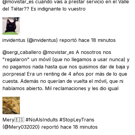
@movistar_es cuándo vais a prestar servicio en el Valle
del Tiétar?? Es indignante lo vuestro
invidentus
(@invidentus) reportó
hace 18 minutos
@sergi_caballero @movistar_es A nosotros nos
"regalaron" un móvil (que no llegamos a usar nunca) y
no pagamos nada hasta que nos quisimos dar de baja y
¡sorpresa! Era un renting de 4 años por más de lo que
cuesta. Además no querían de vuelta el móvil, que ni
habíamos abierto. Mil reclamaciones y les dio igual
Mery🇪🇸 #NoAlsIndults #StopLeyTrans
(@Mery032020) reportó
hace 18 minutos