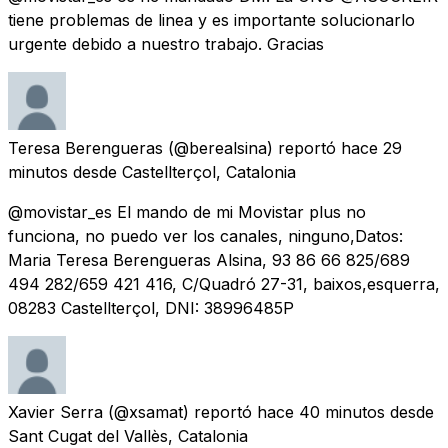
tiene problemas de linea y es importante solucionarlo
urgente debido a nuestro trabajo. Gracias
Teresa Berengueras
(@berealsina) reportó
hace 29
minutos
desde
Castellterçol, Catalonia
@movistar_es El mando de mi Movistar plus no
funciona, no puedo ver los canales, ninguno,Datos:
Maria Teresa Berengueras Alsina, 93 86 66 825/689
494 282/659 421 416, C/Quadró 27-31, baixos,esquerra,
08283 Castellterçol, DNI: 38996485P
Xavier Serra
(@xsamat) reportó
hace 40 minutos
desde
Sant Cugat del Vallès, Catalonia