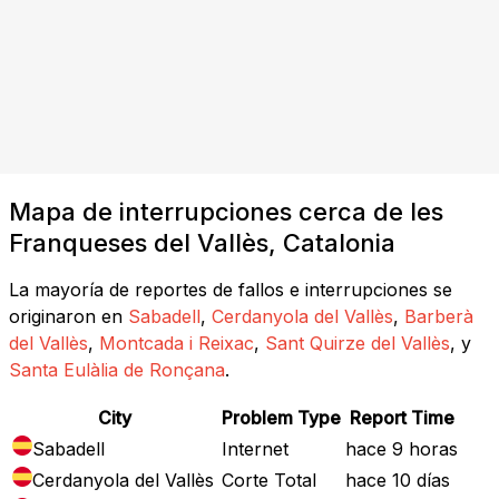
Mapa de interrupciones cerca de les
Franqueses del Vallès, Catalonia
La mayoría de reportes de fallos e interrupciones se
originaron en
Sabadell
,
Cerdanyola del Vallès
,
Barberà
del Vallès
,
Montcada i Reixac
,
Sant Quirze del Vallès
, y
Santa Eulàlia de Ronçana
.
City
Problem Type
Report Time
Sabadell
Internet
hace 9 horas
Cerdanyola del Vallès
Corte Total
hace 10 días