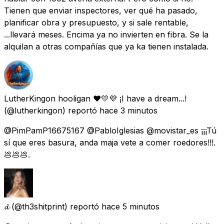
Tienen que enviar inspectores, ver qué ha pasado,
planificar obra y presupuesto, y si sale rentable,
...llevará meses. Encima ya no invierten en fibra. Se la
alquilan a otras compañías que ya ka tienen instalada.
LutherKingon hooligan ❤️💛💜 ¡I have a dream...!
(@lutherkingon) reportó
hace 3 minutos
@PimPamP16675167 @PabloIglesias @movistar_es ¡¡¡Tú
sí que eres basura, anda maja vete a comer roedores!!!.
💩💩💩.
𝓭
(@th3shitprint) reportó
hace 5 minutos