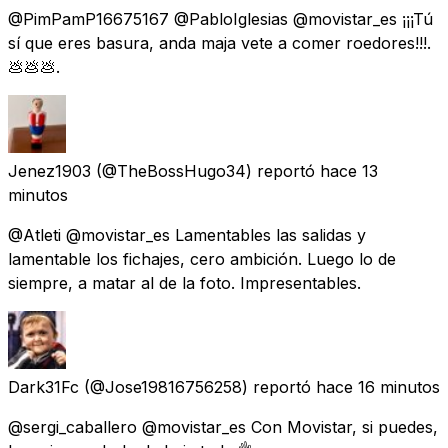
@PimPamP16675167 @PabloIglesias @movistar_es ¡¡¡Tú
sí que eres basura, anda maja vete a comer roedores!!!.
💩💩💩.
Jenez1903
(@TheBossHugo34) reportó
hace 13
minutos
@Atleti @movistar_es Lamentables las salidas y
lamentable los fichajes, cero ambición. Luego lo de
siempre, a matar al de la foto. Impresentables.
Dark31Fc
(@Jose19816756258) reportó
hace 16 minutos
@sergi_caballero @movistar_es Con Movistar, si puedes,