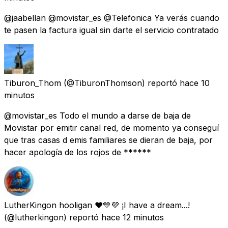
@jaabellan @movistar_es @Telefonica Ya verás cuando
te pasen la factura igual sin darte el servicio contratado
Tiburon_Thom
(@TiburonThomson) reportó
hace 10
minutos
@movistar_es Todo el mundo a darse de baja de
Movistar por emitir canal red, de momento ya conseguí
que tras casas d emis familiares se dieran de baja, por
hacer apología de los rojos de ******
LutherKingon hooligan ❤️💛💜 ¡I have a dream...!
(@lutherkingon) reportó
hace 12 minutos