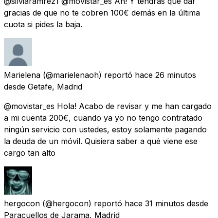
@silviaramrez1 @movistar_es Ah! Y tendrás que dar
gracias de que no te cobren 100€ demás en la última
cuota si pides la baja.
Marielena
(@marielenaoh) reportó
hace 26 minutos
desde
Getafe, Madrid
@movistar_es Hola! Acabo de revisar y me han cargado
a mi cuenta 200€, cuando ya yo no tengo contratado
ningún servicio con ustedes, estoy solamente pagando
la deuda de un móvil. Quisiera saber a qué viene ese
cargo tan alto
hergocon
(@hergocon) reportó
hace 31 minutos
desde
Paracuellos de Jarama, Madrid