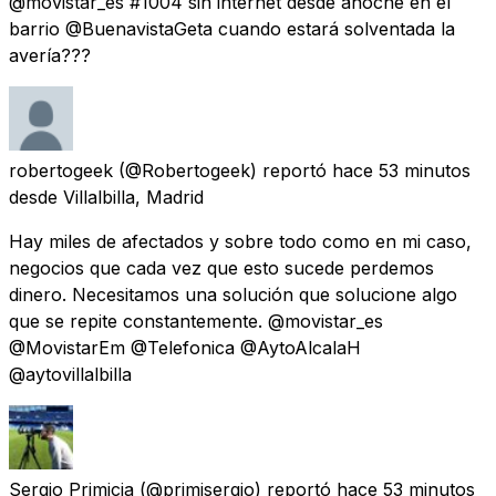
@movistar_es #1004 sin internet desde anoche en el
barrio @BuenavistaGeta cuando estará solventada la
avería???
robertogeek
(@Robertogeek) reportó
hace 53 minutos
desde
Villalbilla, Madrid
Hay miles de afectados y sobre todo como en mi caso,
negocios que cada vez que esto sucede perdemos
dinero. Necesitamos una solución que solucione algo
que se repite constantemente. @movistar_es
@MovistarEm @Telefonica @AytoAlcalaH
@aytovillalbilla
Sergio Primicia
(@primisergio) reportó
hace 53 minutos