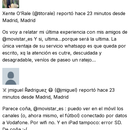
Xente O’Rale
(@titorale) reportó
hace 23 minutos
desde
Madrid, Madrid
Os voy a relatar mi última experiencia con mis amigos de
@movistar_es Y si, ultima…porque será la ultima. La
única ventaja de su servicio whatsapp es que queda por
escrito, xq la atención es cutre, descuidada y
desagradable, veníos de paseo un ratejo…
☠️ jmiguel Ȑødrigueɀ 😷
(@jmiguel) reportó
hace 23
minutos
desde
Madrid, Madrid
Parece coña, @movistar_es : puedo ver en el móvil los
canales (o, ahora mismo, el fútbol) conectado por datos
a Vodafone. Por wifi no. Y en iPad tampoco: error SD.
De coña :-(