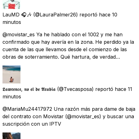
LauMD 🎧🎶
(@LauraPalmer26) reportó
hace 10
minutos
@movistar_es Ya he hablado con el 1002 y me han
confirmado que hay avería en la zona. He perdido ya la
cuenta de las que llevamos desde el comienzo de las
obras de soterramiento. Qué hartura, de verdad…
𝕷𝖆𝖜𝖗𝖊𝖓𝖈𝖊, 𝖓𝖔 𝖊𝖑 𝖉𝖊 𝕬𝖗𝖆𝖇𝖎𝖆
(@Tvecasposa) reportó
hace 11
minutos
@MariaMu24417972 Una razón más para dame de baja
del contrato con Movistar (@movistar_es) y buscar una
suscripción con un IPTV