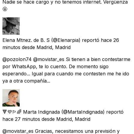
Nadie se hace cargo y no tenemos internet. Vergüenza
🤬
Elena Mtnez. de B. S
(@Elenarpia) reportó
hace 26
minutos
desde
Madrid, Madrid
@pozolon74 @movistar_es Si tienen a bien contestarme
por WhatsApp, te lo cuento. De momento sigo
esperando... Igual para cuando me contesten me he ido
ya a otra compañía...
🔻💜🏳️‍🌈 Marta Indignada
(@MartaIndignada) reportó
hace 27 minutos
desde
Madrid, Madrid
@movistar_es Gracias, necesitamos una previsión y