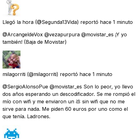
Llegó la hora
(@Segunda13Vida) reportó
hace 1 minuto
@ArcangeldeVox @vezapurpura @movistar_es ¡Y yo
también! (Baja de Movistar)
milagorriti
(@milagorriti) reportó
hace 1 minuto
@SergioAlonsoPue @movistar_es Son lo peor, yo llevo
dos años esperando un descodificador. Se me rompió el
mío con wifi y me enviaron un 💩 sin wifi que no me
sirve para nada. Me piden 60 euros por uno como el
que tenía. Ladrones.