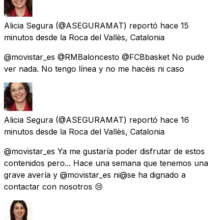
Alicia Segura
(@ASEGURAMAT) reportó
hace 15
minutos
desde
la Roca del Vallès, Catalonia
@movistar_es @RMBaloncesto @FCBbasket No pude
ver nada. No tengo línea y no me hacéis ni caso
Alicia Segura
(@ASEGURAMAT) reportó
hace 16
minutos
desde
la Roca del Vallès, Catalonia
@movistar_es Ya me gustaría poder disfrutar de estos
contenidos pero... Hace una semana que tenemos una
grave avería y @movistar_es ni@se ha dignado a
contactar con nosotros 😢