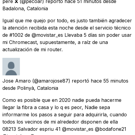
pere 🎗
(@pecoar) reportó
hace 51 minutos
desde
Badalona, Catalonia
Igual que me quejo por todo, es justo también agradecer
la atención recibida esta noche desde el servicio técnico
de #1002 de @movistar_es Llevaba 5 días sin poder usar
mi Chromecast, supuestamente, a raíz de una
actualización de mi router.
Jose Amaro
(@amarojose87) reportó
hace 55 minutos
desde
Polinyà, Catalonia
Como es posible que en 2020 nadie pueda hacerme
llegar la fibra a casa y lo q es peor, Nadie sepa
informarme los pasos a seguir para adquirirla, cuando
todos los vecinos de mi alrededor disponen de ella
08213 Salvador espriu 41 @movistar_es @bodafone21