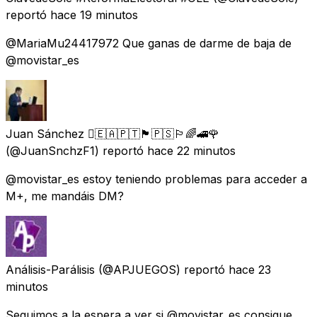
reportó
hace 19 minutos
@MariaMu24417972 Que ganas de darme de baja de
@movistar_es
Juan Sánchez 🇪🇦🇵🇹🏴󠁧󠁢󠁳󠁣󠁴󠁿🇵🇸🏳️‍🌈🚄🌹
(@JuanSnchzF1) reportó
hace 22 minutos
@movistar_es estoy teniendo problemas para acceder a
M+, me mandáis DM?
Análisis-Parálisis
(@APJUEGOS) reportó
hace 23
minutos
Seguimos a la espera a ver si @movistar_es consigue