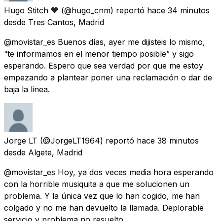
Hugo Stitch 💙
(@hugo_cnm) reportó
hace 34 minutos
desde
Tres Cantos, Madrid
@movistar_es Buenos días, ayer me dijisteis lo mismo,
“te informamos en el menor tiempo posible” y sigo
esperando. Espero que sea verdad por que me estoy
empezando a plantear poner una reclamación o dar de
baja la linea.
Jorge LT
(@JorgeLT1964) reportó
hace 38 minutos
desde
Algete, Madrid
@movistar_es Hoy, ya dos veces media hora esperando
con la horrible musiquita a que me solucionen un
problema. Y la única vez que lo han cogido, me han
colgado y no me han devuelto la llamada. Deplorable
servicio y problema no resuelto.