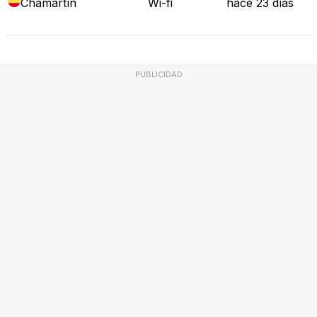
Chamartín
Wi-fi
hace 23 días
PUBLICIDAD