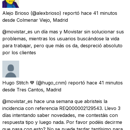
Alejo Brioso
(@alexbrioso) reportó
hace 41 minutos
desde
Colmenar Viejo, Madrid
@movistar_es un día mas y Movistar sin solucionar sus
problemas, mientras los usuarios buscándose la vida
para trabajar, pero que más os da, despreció absoluto
por los clientes
Hugo Stitch 💙
(@hugo_cnm) reportó
hace 41 minutos
desde
Tres Cantos, Madrid
@movistar_es hace una semana que abristeis la
incidencia con referencia REQ000002129543. Llevo 3
días intentando saber novedades, me contestáis con
respuesta tipo y luego nada. Por favor podéis decirme
que pasa con esto? No se puede tardar tantísimo para