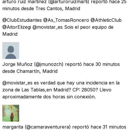
arturo ruiz martinez
(@arturoruizmarti) reportó
hace 25
minutos
desde
Tres Cantos, Madrid
@ClubEstudiantes @As_TomasRoncero @AthleticClub
@AitorElizegi @movistar_es Sois el peor equipo de
Madrid
Jorge Muñoz
(@jmunozch) reportó
hace 30 minutos
desde
Chamartín, Madrid
@movistar_es es verdad que hay una incidencia en la
zona de Las Tablas,en Madrid? CP: 28050? Llevo
aproximadamente dos horas sin conexión.
margarita
(@camaraventurera) reportó
hace 31 minutos