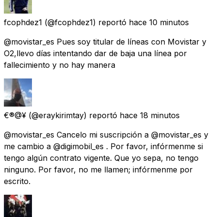
fcophdez1
(@fcophdez1) reportó
hace 10 minutos
@movistar_es Pues soy titular de líneas con Movistar y
O2,llevo días intentando dar de baja una línea por
fallecimiento y no hay manera
€®@¥
(@eraykirimtay) reportó
hace 18 minutos
@movistar_es Cancelo mi suscripción a @movistar_es y
me cambio a @digimobil_es . Por favor, infórmenme si
tengo algún contrato vigente. Que yo sepa, no tengo
ninguno. Por favor, no me llamen; infórmenme por
escrito.