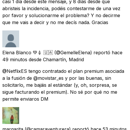
casi 1 día desde este mensaje, y 8 días desde que
abristeis la incidencia, podéis contestarme de una vez
por favor y solucionarme el problema? Y no decirme
que me vais a decir y no me decís nada. Gracias
Elena Blanco 💚💉 🇺🇦
(@GemelleElena) reportó
hace
49 minutos
desde
Chamartín, Madrid
@NetflixES tengo contratado el plan premium asociada
a la fusión de @movistar_es y por las buenas, sin
solicitarlo, me bajáis al estándar (y, oh, sorpresa, se
sigue facturando el premium). No sé por qué no me
permite enviaros DM
margarita
(@camaraventurera) reportó
hace 53 minutos