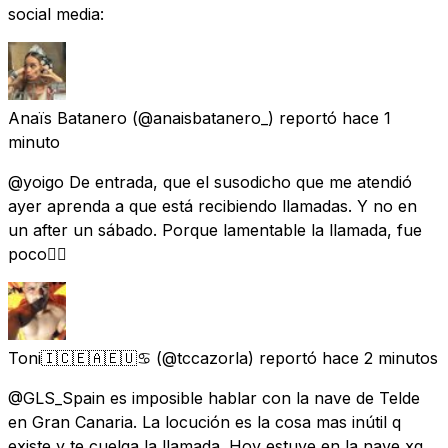
social media:
Anaïs Batanero
(@anaisbatanero_) reportó
hace 1
minuto
@yoigo De entrada, que el susodicho que me atendió
ayer aprenda a que está recibiendo llamadas. Y no en
un after un sábado. Porque lamentable la llamada, fue
poco😮‍💨
Toni🇮🇨🇪🇦🇪🇺♋
(@tccazorla) reportó
hace 2 minutos
@GLS_Spain es imposible hablar con la nave de Telde
en Gran Canaria. La locución es la cosa mas inútil q
existe y te cuelga la llamada. Hoy estuve en la nave xq