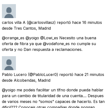
carlos villa A
(@carlosvillasz) reportó
hace 16 minutos
desde
Tres Cantos, Madrid
@orange_es @yoigo @Lowi_es Necesito una buena
oferta de fibra ya que @vodafone_es no cumple su
oferta y no Dan respuesta a reclamaciones.
Pablo Lucero
(@PabloLucer0) reportó
hace 21 minutos
desde
Alcobendas, Madrid
@yoigo me podeis facilitar un tlfno donde pueda hablar
para un cambio de titularidad de una cuenta.... Despues
de varios meses no “somos” capaces de hacerlo. Es tan
dificil??? Conoceis otras compañias donde pongan