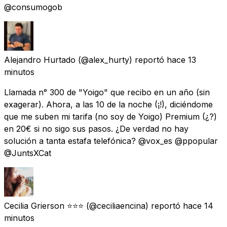
@consumogob
Alejandro Hurtado
(@alex_hurty) reportó
hace 13
minutos
Llamada n° 300 de "Yoigo" que recibo en un año (sin
exagerar). Ahora, a las 10 de la noche (¡!), diciéndome
que me suben mi tarifa (no soy de Yoigo) Premium (¿?)
en 20€ si no sigo sus pasos. ¿De verdad no hay
solución a tanta estafa telefónica? @vox_es @ppopular
@JuntsXCat
Cecilia Grierson ⭐️⭐️⭐️
(@ceciliaencina) reportó
hace 14
minutos