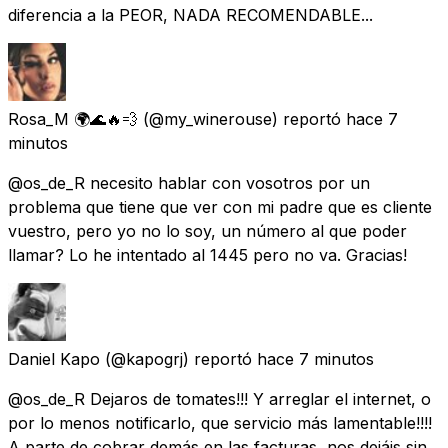
diferencia a la PEOR, NADA RECOMENDABLE...
Rosa_M 🌍🌊🔥💨
(@my_winerouse) reportó
hace 7
minutos
@os_de_R necesito hablar con vosotros por un
problema que tiene que ver con mi padre que es cliente
vuestro, pero yo no lo soy, un número al que poder
llamar? Lo he intentado al 1445 pero no va. Gracias!
Daniel Kapo
(@kapogrj) reportó
hace 7 minutos
@os_de_R Dejaros de tomates!!! Y arreglar el internet, o
por lo menos notificarlo, que servicio más lamentable!!!!
A parte de cobrar demás en las facturas, nos dejáis sin