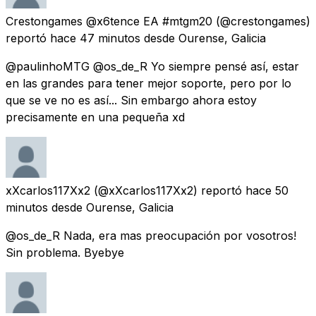
Crestongames @x6tence EA #mtgm20
(@crestongames)
reportó
hace 47 minutos
desde
Ourense, Galicia
@paulinhoMTG @os_de_R Yo siempre pensé así, estar
en las grandes para tener mejor soporte, pero por lo
que se ve no es así... Sin embargo ahora estoy
precisamente en una pequeña xd
xXcarlos117Xx2
(@xXcarlos117Xx2) reportó
hace 50
minutos
desde
Ourense, Galicia
@os_de_R Nada, era mas preocupación por vosotros!
Sin problema. Byebye