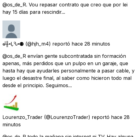
@os_de_R. Vou repasar contrato que creo que por lei
hay 15 días para rescindir...
ᣫ╫⦁ḶѦԄ⦁⚉
(@hjh_m4) reportó
hace 28 minutos
@os_de_R envían gente subcontratada sin formación
apenas, más perdidos que un pulpo en un garaje, que
hasta hay que ayudarles personalmente a pasar cable, y
luego el desastre final, al saber como hicieron todo mal
desde el principio. Seguimos...
Lourenzo_Trader
(@LourenzoTrader) reportó
hace 28
minutos
@os_de_R todo la mañana sin internet ni TV. Hay alguna