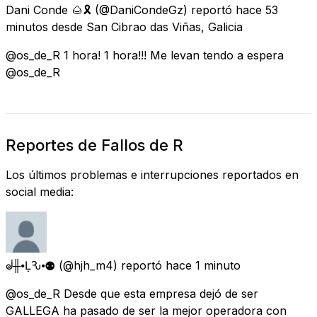
Dani Conde 🌰🎗
(@DaniCondeGz) reportó
hace 53
minutos
desde
San Cibrao das Viñas, Galicia
@os_de_R 1 hora! 1 hora!!! Me levan tendo a espera
@os_de_R
Reportes de Fallos de R
Los últimos problemas e interrupciones reportados en
social media:
ᣫ╫⦁ḶѦԄ⦁⚉
(@hjh_m4) reportó
hace 1 minuto
@os_de_R Desde que esta empresa dejó de ser
GALLEGA ha pasado de ser la mejor operadora con