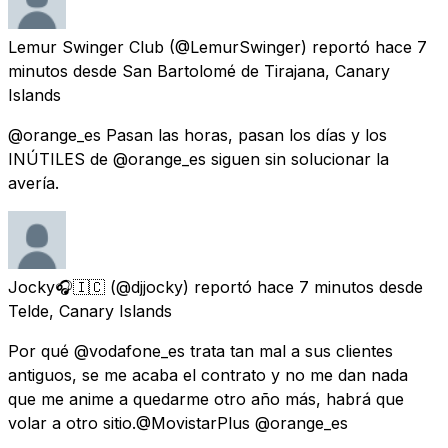
Lemur Swinger Club
(@LemurSwinger) reportó
hace 7
minutos
desde
San Bartolomé de Tirajana, Canary
Islands
@orange_es Pasan las horas, pasan los días y los
INÚTILES de @orange_es siguen sin solucionar la
avería.
Jocky🎧🇮🇨
(@djjocky) reportó
hace 7 minutos
desde
Telde, Canary Islands
Por qué @vodafone_es trata tan mal a sus clientes
antiguos, se me acaba el contrato y no me dan nada
que me anime a quedarme otro año más, habrá que
volar a otro sitio.@MovistarPlus @orange_es