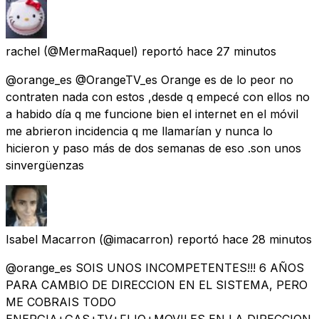
rachel
(@MermaRaquel) reportó
hace 27 minutos
@orange_es @OrangeTV_es Orange es de lo peor no
contraten nada con estos ,desde q empecé con ellos no
a habido día q me funcione bien el internet en el móvil
me abrieron incidencia q me llamarían y nunca lo
hicieron y paso más de dos semanas de eso .son unos
sinvergüenzas
Isabel Macarron
(@imacarron) reportó
hace 28 minutos
@orange_es SOIS UNOS INCOMPETENTES!!! 6 AÑOS
PARA CAMBIO DE DIRECCION EN EL SISTEMA, PERO
ME COBRAIS TODO
ENERGIA+GAS+TV+FIJO+MOVILES EN LA DIRECCION