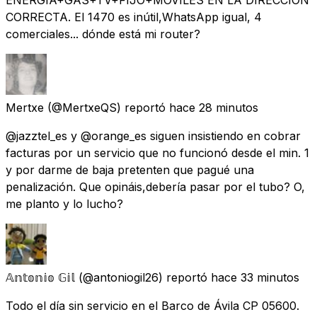
CORRECTA. El 1470 es inútil,WhatsApp igual, 4
comerciales... dónde está mi router?
Mertxe
(@MertxeQS) reportó
hace 28 minutos
@jazztel_es y @orange_es siguen insistiendo en cobrar
facturas por un servicio que no funcionó desde el min. 1
y por darme de baja pretenten que pagué una
penalización. Que opináis,debería pasar por el tubo? O,
me planto y lo lucho?
𝔸𝕟𝕥𝕠𝕟𝕚𝕠 𝔾𝕚𝕝
(@antoniogil26) reportó
hace 33 minutos
Todo el día sin servicio en el Barco de Ávila CP 05600.