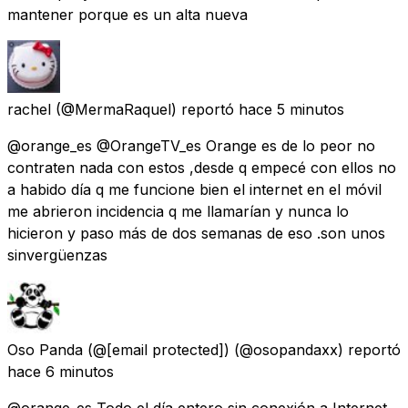
mantener porque es un alta nueva
rachel
(@MermaRaquel) reportó
hace 5 minutos
@orange_es @OrangeTV_es Orange es de lo peor no
contraten nada con estos ,desde q empecé con ellos no
a habido día q me funcione bien el internet en el móvil
me abrieron incidencia q me llamarían y nunca lo
hicieron y paso más de dos semanas de eso .son unos
sinvergüenzas
Oso Panda (@
[email protected]
)
(@osopandaxx) reportó
hace 6 minutos
@orange_es Todo el día entero sin conexión a Internet