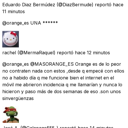
Eduardo Diaz Bermúdez
(@DiazBermude) reportó
hace
11 minutos
@orange_es UNA ******
rachel
(@MermaRaquel) reportó
hace 12 minutos
@orange_es @MASORANGE_ES Orange es de lo peor
no contraten nada con estos ,desde q empecé con ellos
no a habido día q me funcione bien el internet en el
móvil me abrieron incidencia q me llamarían y nunca lo
hicieron y paso más de dos semanas de eso .son unos
sinvergüenzas
José A.
(@Galapago555_) reportó
hace 14 minutos