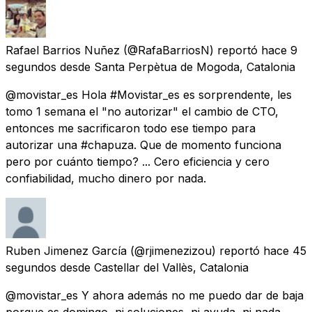
Rafael Barrios Nuñez
(@RafaBarriosN) reportó
hace 9
segundos
desde
Santa Perpètua de Mogoda, Catalonia
@movistar_es Hola #Movistar_es es sorprendente, les
tomo 1 semana el "no autorizar" el cambio de CTO,
entonces me sacrificaron todo ese tiempo para
autorizar una #chapuza. Que de momento funciona
pero por cuánto tiempo? ... Cero eficiencia y cero
confiabilidad, mucho dinero por nada.
Ruben Jimenez García
(@rjimenezizou) reportó
hace 45
segundos
desde
Castellar del Vallès, Catalonia
@movistar_es Y ahora además no me puedo dar de baja
porque es domingo, ni soluciones, ni ayuda, ni nada,