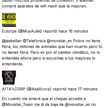
daban muchos problemas de conexión, y además
compré aparatos de wifi mesh que la mejoran.
Eutorpe
(@MusAulet) reportó
hace 16 minutos
@jaabellan @Telefonica @movistar_es Pobre no tiene
fibra, los millones de animales que han muerto pero tú
no tienes fibra. Pero es por el cambio climático, no lo
entiendes ahora pero si escuchas a tus mayores lo
entenderás.
AITA𝕏CORP
(@AitaXcorp) reportó
hace 17 minutos
En cuanto me enteré que el chepas accedía a
@Movistar_Team me di de baja de @movistar_es no