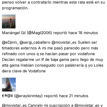
pienso volver a contratarlo mientras esta rata esté en su
programación.
Mariángel Gil
(@Magil2006) reportó
hace 18 minutos
@eDjinn_ @sergi_caballero @movistar_es Suelen ser
timadores externos A mi me pasó parecido pero más
refinado con unos q se hacían pasar por vodafone
Decían regalarme un tf de baja gama pero llego de muy
alta gama Habían conseguido con palabrería q yo Loles
diera clave de Vodafone
€®@¥
(@eraykirimtay) reportó
hace 21 minutos
@movistar_es Cancelo mi suscripción a @movistar_es y