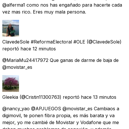
@alferma1 como nos has engañado para hacerte cada
vez mas rico. Eres muy mala persona.
ClavedeSole #ReformaElectoral #OLE
(@ClavedeSole)
reportó
hace 12 minutos
@MariaMu24417972 Que ganas de darme de baja de
@movistar_es
Gleekia
(@Cristin11300763) reportó
hace 13 minutos
@nancy_yao @APJUEGOS @movistar_es Cambiaos a
digimovil, te ponen fibra propia, es más barata y va
mejor, yo me cambié de Movistar y Vodafone que me