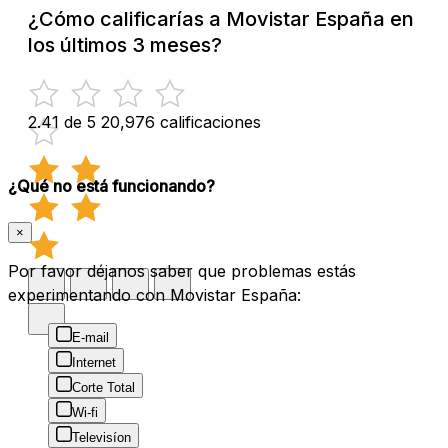
¿Cómo calificarías a Movistar España en
los últimos 3 meses?
2.41 de 5
20,976 calificaciones
¿Qué no está funcionando?
×
Por favor déjanos saber que problemas estás
experimentando con Movistar España:
E-mail
Internet
Corte Total
Wi-fi
Televisíon