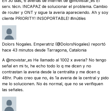
En 30 dias, 6 averias de internet de @movistar_es El
serv. técn. INCAPAZ de solucionar el problema. Cambio
de router y ONT y sigue la averia apareciendo. Ah y soy
cliente PRIORITY! INSOPORTABLE! #inútiles
Dolors Nogales. Emperatriz
(@DolorsNogales) reportó
hace 43 minutos
desde
Tarragona, Catalonia
A @movistar_es He llamado al 1002 x averia? No tengo
señal en mi tv, he echo todo lo q me dicen y no
contrastan la averia desde la centralita y me dicen q
48hr. Pués creo que no, és 1a averia de la central y pido
me lo solucionen. No és normal, que no se verifiquen
las señales.