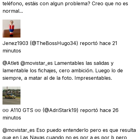
teléfono, estáis con algun problema? Creo que no es
normal...
Jenez1903
(@TheBossHugo34) reportó
hace 21
minutos
@Atleti @movistar_es Lamentables las salidas y
lamentable los fichajes, cero ambición. Luego lo de
siempre, a matar al de la foto. Impresentables.
⎊⎊ A110 GTS ⎊⎊
(@AdriStark19) reportó
hace 26
minutos
@movistar_es Eso puedo entenderlo pero es que resulta
que en Las Navas cuando no es por a es por b pero