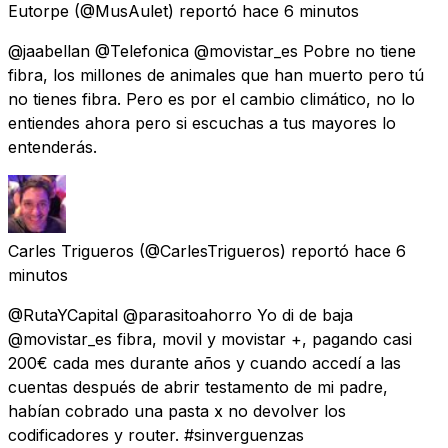
Eutorpe
(@MusAulet) reportó
hace 6 minutos
@jaabellan @Telefonica @movistar_es Pobre no tiene
fibra, los millones de animales que han muerto pero tú
no tienes fibra. Pero es por el cambio climático, no lo
entiendes ahora pero si escuchas a tus mayores lo
entenderás.
Carles Trigueros
(@CarlesTrigueros) reportó
hace 6
minutos
@RutaYCapital @parasitoahorro Yo di de baja
@movistar_es fibra, movil y movistar +, pagando casi
200€ cada mes durante años y cuando accedí a las
cuentas después de abrir testamento de mi padre,
habían cobrado una pasta x no devolver los
codificadores y router. #sinverguenzas