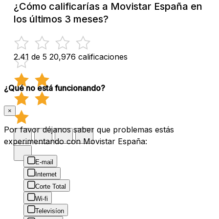
¿Cómo calificarías a Movistar España en
los últimos 3 meses?
2.41 de 5
20,976 calificaciones
¿Qué no está funcionando?
×
Por favor déjanos saber que problemas estás
experimentando con Movistar España:
E-mail
Internet
Corte Total
Wi-fi
Televisíon