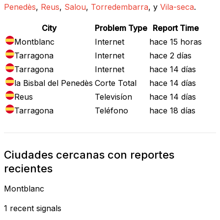
Penedès
,
Reus
,
Salou
,
Torredembarra
, y
Vila-seca
.
City
Problem Type
Report Time
Montblanc
Internet
hace 15 horas
Tarragona
Internet
hace 2 días
Tarragona
Internet
hace 14 días
la Bisbal del Penedès
Corte Total
hace 14 días
Reus
Televisíon
hace 14 días
Tarragona
Teléfono
hace 18 días
Ciudades cercanas con reportes
recientes
Montblanc
1 recent signals