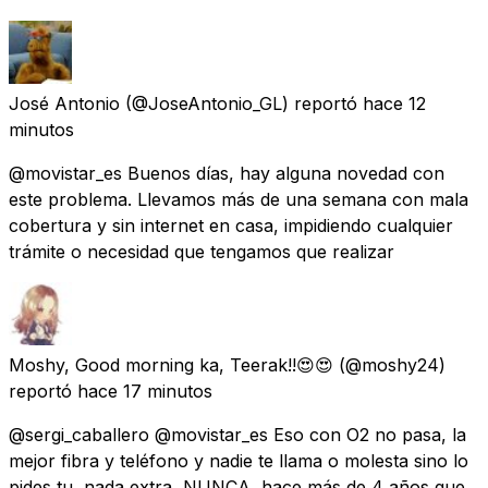
José Antonio
(@JoseAntonio_GL) reportó
hace 12
minutos
@movistar_es Buenos días, hay alguna novedad con
este problema. Llevamos más de una semana con mala
cobertura y sin internet en casa, impidiendo cualquier
trámite o necesidad que tengamos que realizar
Moshy, Good morning ka, Teerak!!😍😍
(@moshy24)
reportó
hace 17 minutos
@sergi_caballero @movistar_es Eso con O2 no pasa, la
mejor fibra y teléfono y nadie te llama o molesta sino lo
pides tu, nada extra, NUNCA, hace más de 4 años que