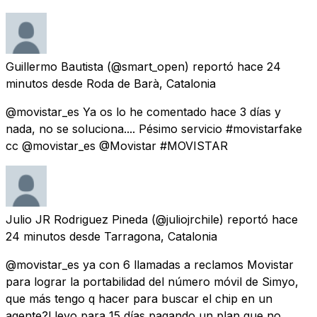
Guillermo Bautista
(@smart_open) reportó
hace 24
minutos
desde
Roda de Barà, Catalonia
@movistar_es Ya os lo he comentado hace 3 días y
nada, no se soluciona.... Pésimo servicio #movistarfake
cc @movistar_es @Movistar #MOVISTAR
Julio JR Rodriguez Pineda
(@juliojrchile) reportó
hace
24 minutos
desde
Tarragona, Catalonia
@movistar_es ya con 6 llamadas a reclamos Movistar
para lograr la portabilidad del número móvil de Simyo,
que más tengo q hacer para buscar el chip en un
agente?Llevo para 15 días pagando un plan que no