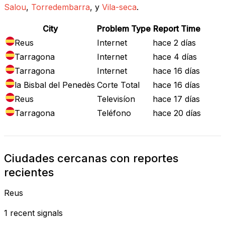
Salou
,
Torredembarra
, y
Vila-seca
.
City
Problem Type
Report Time
Reus
Internet
hace 2 días
Tarragona
Internet
hace 4 días
Tarragona
Internet
hace 16 días
la Bisbal del Penedès
Corte Total
hace 16 días
Reus
Televisíon
hace 17 días
Tarragona
Teléfono
hace 20 días
Ciudades cercanas con reportes
recientes
Reus
1 recent signals