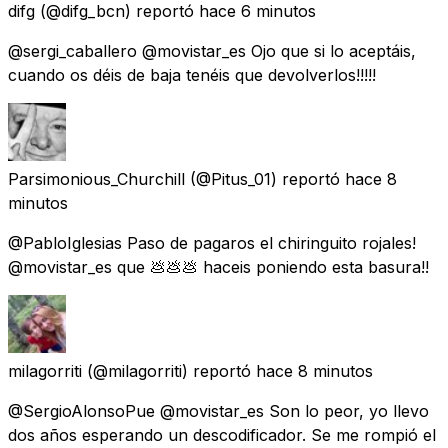
difg
(@difg_bcn) reportó
hace 6 minutos
@sergi_caballero @movistar_es Ojo que si lo aceptáis,
cuando os déis de baja tenéis que devolverlos!!!!!
Parsimonious_Churchill
(@Pitus_01) reportó
hace 8
minutos
@PabloIglesias Paso de pagaros el chiringuito rojales!
@movistar_es que 💩💩💩 haceis poniendo esta basura!!
milagorriti
(@milagorriti) reportó
hace 8 minutos
@SergioAlonsoPue @movistar_es Son lo peor, yo llevo
dos años esperando un descodificador. Se me rompió el