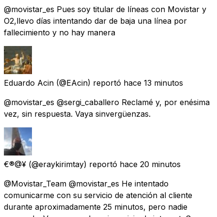
@movistar_es Pues soy titular de líneas con Movistar y
O2,llevo días intentando dar de baja una línea por
fallecimiento y no hay manera
Eduardo Acin
(@EAcin) reportó
hace 13 minutos
@movistar_es @sergi_caballero Reclamé y, por enésima
vez, sin respuesta. Vaya sinvergüenzas.
€®@¥
(@eraykirimtay) reportó
hace 20 minutos
@Movistar_Team @movistar_es He intentado
comunicarme con su servicio de atención al cliente
durante aproximadamente 25 minutos, pero nadie