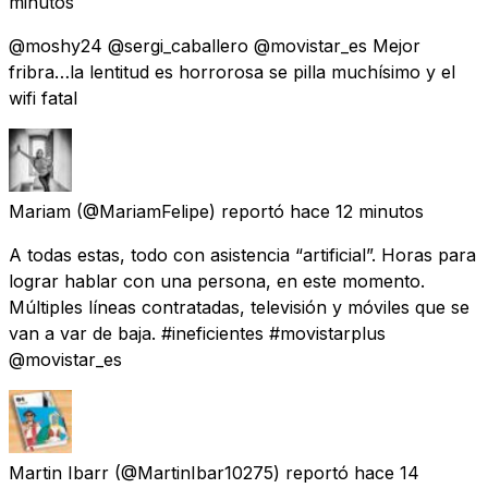
minutos
@moshy24 @sergi_caballero @movistar_es Mejor
fribra…la lentitud es horrorosa se pilla muchísimo y el
wifi fatal
Mariam
(@MariamFelipe) reportó
hace 12 minutos
A todas estas, todo con asistencia “artificial”. Horas para
lograr hablar con una persona, en este momento.
Múltiples líneas contratadas, televisión y móviles que se
van a var de baja. #ineficientes #movistarplus
@movistar_es
Martin Ibarr
(@MartinIbar10275) reportó
hace 14