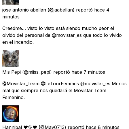
jose antonio abellan
(@jaabellan) reportó
hace 4
minutos
Creedme… visto lo visto está siendo mucho peor el
olvido del personal de @movistar_es que todo lo vivido
en el incendio.
Mis Pepi
(@miiss_pepi) reportó
hace 7 minutos
@Movistar_Team @LeTourFemmes @movistar_es Menos
mal que siempre nos quedará el Movistar Team
Femenino.
Hannibal ❤💛❤
(@Mav0713) reportó
hace 8 minutos