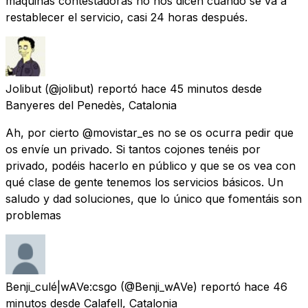
máquinas contestadoras no nos dicen cuándo se va a
restablecer el servicio, casi 24 horas después.
Jolibut
(@jolibut) reportó
hace 45 minutos
desde
Banyeres del Penedès, Catalonia
Ah, por cierto @movistar_es no se os ocurra pedir que
os envíe un privado. Si tantos cojones tenéis por
privado, podéis hacerlo en público y que se os vea con
qué clase de gente tenemos los servicios básicos. Un
saludo y dad soluciones, que lo único que fomentáis son
problemas
Benji_culé|wAVe:csgo
(@Benji_wAVe) reportó
hace 46
minutos
desde
Calafell, Catalonia