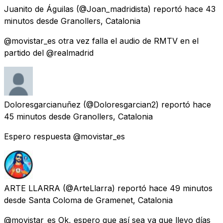
Juanito de Águilas
(@Joan_madridista) reportó
hace 43
minutos
desde
Granollers, Catalonia
@movistar_es otra vez falla el audio de RMTV en el
partido del @realmadrid
Doloresgarcianuñez
(@Doloresgarcian2) reportó
hace
45 minutos
desde
Granollers, Catalonia
Espero respuesta @movistar_es
ARTE LLARRA
(@ArteLlarra) reportó
hace 49 minutos
desde
Santa Coloma de Gramenet, Catalonia
@movistar_es Ok, espero que así sea ya que llevo días