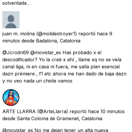
solventada .
juan m. molina
(@molidestroyer1) reportó
hace 9
minutos
desde
Badalona, Catalonia
@Jcrodri69 @movistar_es Has probado x el
descodificador? Yo la creé x ahí , llame xq no se veía
canal liga, ni en casa ni fuera, me salía plan esencial
dazn prémiere , f1 etc ahora me han dado de baja dazn
y no veo nada un chiste vamos
ARTE LLARRA
(@ArteLlarra) reportó
hace 10 minutos
desde
Santa Coloma de Gramenet, Catalonia
@movistar_es No me dejan tener un alta nueva