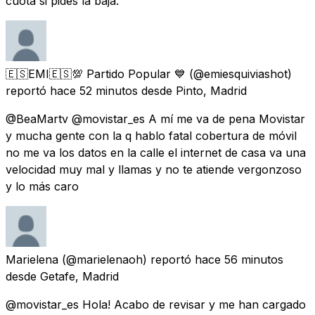
cuota si pides la baja.
🇪🇸EMI🇪🇸💯 Partido Popular 💙
(@emiesquiviashot)
reportó
hace 52 minutos
desde
Pinto, Madrid
@BeaMartv @movistar_es A mí me va de pena Movistar
y mucha gente con la q hablo fatal cobertura de móvil
no me va los datos en la calle el internet de casa va una
velocidad muy mal y llamas y no te atiende vergonzoso
y lo más caro
Marielena
(@marielenaoh) reportó
hace 56 minutos
desde
Getafe, Madrid
@movistar_es Hola! Acabo de revisar y me han cargado