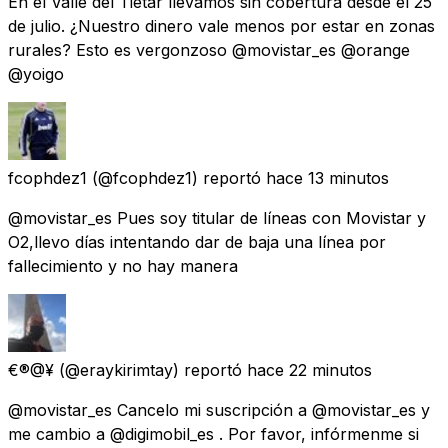
En el Valle del Tiétar llevamos sin cobertura desde el 25
de julio. ¿Nuestro dinero vale menos por estar en zonas
rurales? Esto es vergonzoso @movistar_es @orange
@yoigo
fcophdez1
(@fcophdez1) reportó
hace 13 minutos
@movistar_es Pues soy titular de líneas con Movistar y
O2,llevo días intentando dar de baja una línea por
fallecimiento y no hay manera
€®@¥
(@eraykirimtay) reportó
hace 22 minutos
@movistar_es Cancelo mi suscripción a @movistar_es y
me cambio a @digimobil_es . Por favor, infórmenme si