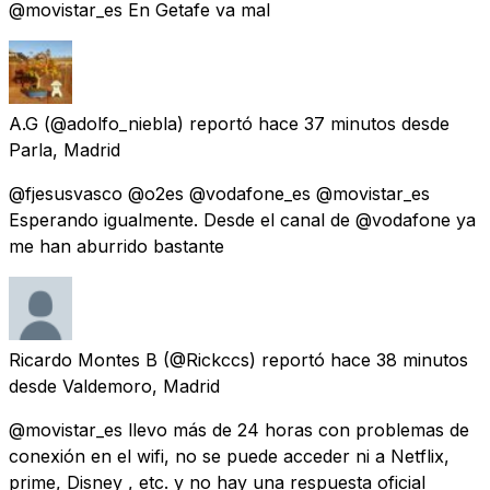
@movistar_es En Getafe va mal
A.G
(@adolfo_niebla) reportó
hace 37 minutos
desde
Parla, Madrid
@fjesusvasco @o2es @vodafone_es @movistar_es
Esperando igualmente. Desde el canal de @vodafone ya
me han aburrido bastante
Ricardo Montes B
(@Rickccs) reportó
hace 38 minutos
desde
Valdemoro, Madrid
@movistar_es llevo más de 24 horas con problemas de
conexión en el wifi, no se puede acceder ni a Netflix,
prime, Disney , etc. y no hay una respuesta oficial