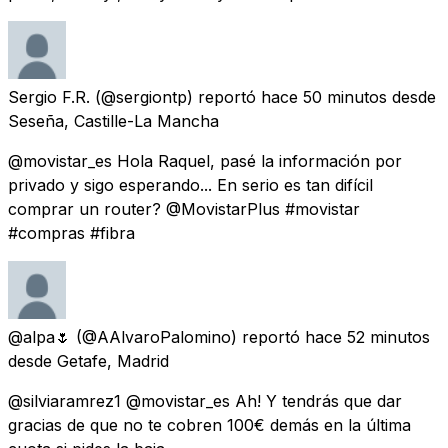
Sergio F.R.
(@sergiontp) reportó
hace 50 minutos
desde
Seseña, Castille-La Mancha
@movistar_es Hola Raquel, pasé la información por
privado y sigo esperando... En serio es tan difícil
comprar un router? @MovistarPlus #movistar
#compras #fibra
@alpa🌷
(@AAlvaroPalomino) reportó
hace 52 minutos
desde
Getafe, Madrid
@silviaramrez1 @movistar_es Ah! Y tendrás que dar
gracias de que no te cobren 100€ demás en la última