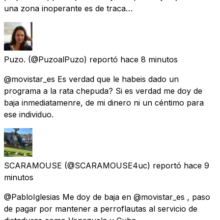
una zona inoperante es de traca…
Puzo.
(@PuzoalPuzo) reportó
hace 8 minutos
@movistar_es Es verdad que le habeis dado un
programa a la rata chepuda? Si es verdad me doy de
baja inmediatamenre, de mi dinero ni un céntimo para
ese individuo.
SCARAMOUSE
(@SCARAMOUSE4uc) reportó
hace 9
minutos
@PabloIglesias Me doy de baja en @movistar_es , paso
de pagar por mantener a perroflautas al servicio de