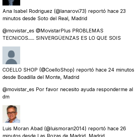
Ana Isabel Rodriguez
(@lanarovi73) reportó
hace 23
minutos
desde
Soto del Real, Madrid
@movistar_es @MovistarPlus PROBLEMAS
TECNICOS..... SINVERGÜENZAS ES LO QUE SOIS
COELLO SHOP
(@CoelloShop) reportó
hace 24 minutos
desde
Boadilla del Monte, Madrid
@movistar_es Por favor necesito ayuda responderme al
dm
Luis Moran Abad
(@luismoran2014) reportó
hace 26
minutos
desde
Las Rozas de Madrid, Madrid