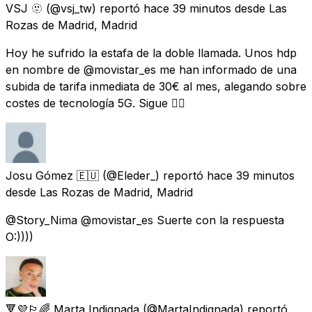
VSJ 🫥
(@vsj_tw) reportó
hace 39 minutos
desde
Las
Rozas de Madrid, Madrid
Hoy he sufrido la estafa de la doble llamada. Unos hdp
en nombre de @movistar_es me han informado de una
subida de tarifa inmediata de 30€ al mes, alegando sobre
costes de tecnología 5G. Sigue 👉🏻
Josu Gómez 🇪🇺
(@Eleder_) reportó
hace 39 minutos
desde
Las Rozas de Madrid, Madrid
@Story_Nima @movistar_es Suerte con la respuesta
O:))))
🔻💜🏳️‍🌈 Marta Indignada
(@MartaIndignada) reportó