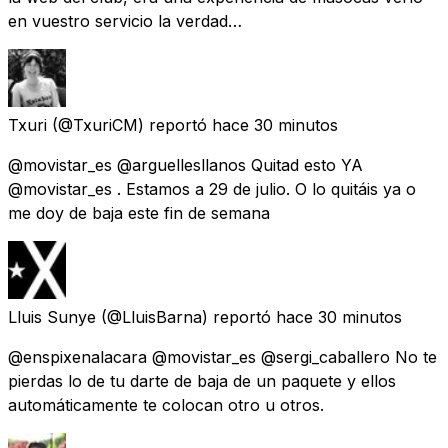
en vuestro servicio la verdad…
Txuri
(@TxuriCM) reportó
hace 30 minutos
@movistar_es @arguellesllanos Quitad esto YA
@movistar_es . Estamos a 29 de julio. O lo quitáis ya o
me doy de baja este fin de semana
Lluis Sunye
(@LluisBarna) reportó
hace 30 minutos
@enspixenalacara @movistar_es @sergi_caballero No te
pierdas lo de tu darte de baja de un paquete y ellos
automáticamente te colocan otro u otros.