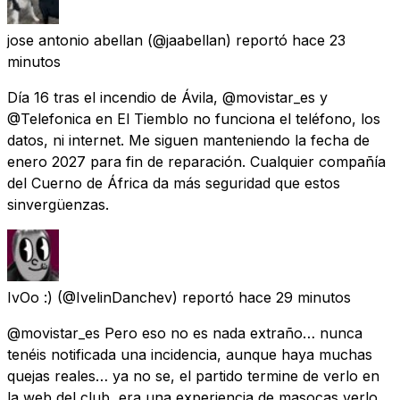
jose antonio abellan
(@jaabellan) reportó
hace 23
minutos
Día 16 tras el incendio de Ávila, @movistar_es y
@Telefonica en El Tiemblo no funciona el teléfono, los
datos, ni internet. Me siguen manteniendo la fecha de
enero 2027 para fin de reparación. Cualquier compañía
del Cuerno de África da más seguridad que estos
sinvergüenzas.
IvOo :)
(@IvelinDanchev) reportó
hace 29 minutos
@movistar_es Pero eso no es nada extraño… nunca
tenéis notificada una incidencia, aunque haya muchas
quejas reales… ya no se, el partido termine de verlo en
la web del club, era una experiencia de masocas verlo