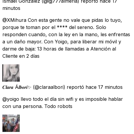
Ismael Gonzalez
(@igj777almeria) reportó
hace 17
minutos
@XMihura Con esta gente no vale que pidas lo tuyo,
porque te toman por el **** del sereno. Solo
responden cuando, con la ley en la mano, les enfrentas
a un daño mayor. Con Yoigo, para liberar mi móvil y
darme de baja: 13 horas de llamadas a Atención al
Cliente en 2 días
𝑪𝒍𝒂𝒓𝒂 Á𝒍𝒃𝒐𝒓𝒊✨
(@claraalbori) reportó
hace 17 minutos
@yoigo llevo todo el día sin wifi y es imposible hablar
con una persona. Todo robots