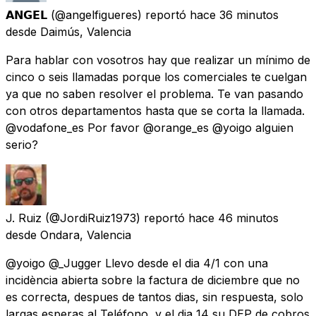
𝗔𝗡𝗚𝗘𝗟
(@angelfigueres) reportó
hace 36 minutos
desde
Daimús, Valencia
Para hablar con vosotros hay que realizar un mínimo de
cinco o seis llamadas porque los comerciales te cuelgan
ya que no saben resolver el problema. Te van pasando
con otros departamentos hasta que se corta la llamada.
@vodafone_es Por favor @orange_es @yoigo alguien
serio?
J. Ruiz
(@JordiRuiz1973) reportó
hace 46 minutos
desde
Ondara, Valencia
@yoigo @_Jugger Llevo desde el dia 4/1 con una
incidència abierta sobre la factura de diciembre que no
es correcta, despues de tantos dias, sin respuesta, solo
largas esperas al Teléfono, y el dia 14 su DEP de cobros