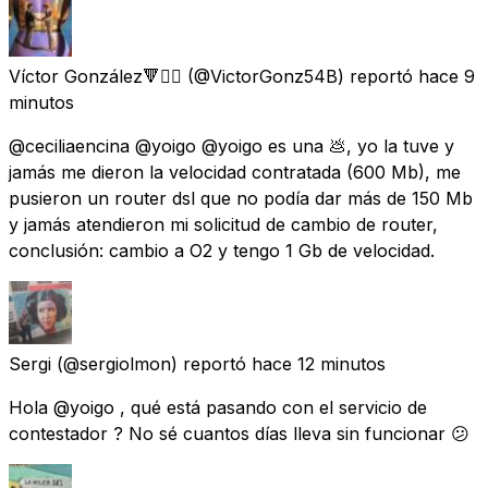
Víctor González🔻✊🏽
(@VictorGonz54B) reportó
hace 9
minutos
@ceciliaencina @yoigo @yoigo es una 💩, yo la tuve y
jamás me dieron la velocidad contratada (600 Mb), me
pusieron un router dsl que no podía dar más de 150 Mb
y jamás atendieron mi solicitud de cambio de router,
conclusión: cambio a O2 y tengo 1 Gb de velocidad.
Sergi
(@sergiolmon) reportó
hace 12 minutos
Hola @yoigo , qué está pasando con el servicio de
contestador ? No sé cuantos días lleva sin funcionar 😕