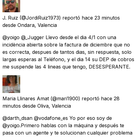
J. Ruiz
(@JordiRuiz1973) reportó
hace 23 minutos
desde
Ondara, Valencia
@yoigo @_Jugger Llevo desde el dia 4/1 con una
incidència abierta sobre la factura de diciembre que no
es correcta, despues de tantos dias, sin respuesta, solo
largas esperas al Teléfono, y el dia 14 su DEP de cobros
me suspende las 4 lineas que tengo, DESESPERANTE.
Maria Llinares Amat
(@mari1900) reportó
hace 28
minutos
desde
Oliva, Valencia
@darth_dsan @vodafone_es Yo por eso soy de
@yoigo.Primero hablas con la máquina y después te
pasa con un agente y te solucionan cualquier problema