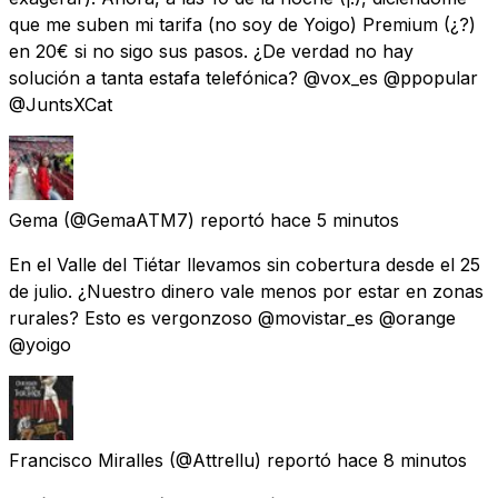
que me suben mi tarifa (no soy de Yoigo) Premium (¿?)
en 20€ si no sigo sus pasos. ¿De verdad no hay
solución a tanta estafa telefónica? @vox_es @ppopular
@JuntsXCat
Gema
(@GemaATM7) reportó
hace 5 minutos
En el Valle del Tiétar llevamos sin cobertura desde el 25
de julio. ¿Nuestro dinero vale menos por estar en zonas
rurales? Esto es vergonzoso @movistar_es @orange
@yoigo
Francisco Miralles
(@Attrellu) reportó
hace 8 minutos