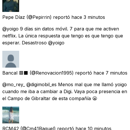
Pepe Díaz
(@Pepirrin) reportó
hace 3 minutos
@yoigo 9 días sin datos móvil. 7 para que me activen
netflix. La única respuesta que tengo es que tengo que
esperar. Desastroso @yoigo
Bancal 🟥⬛
(@Renovacion1995) reportó
hace 7 minutos
@mo_rey_ @digimobil_es Menos mal que me llamó yoigo
cuando me iba a cambiar a Digi. Vaya poca presencia en
el Campo de Gibraltar de esta compañía 😬
RCM42
(@Cm41Raquel) reportó
hace 10 minutos