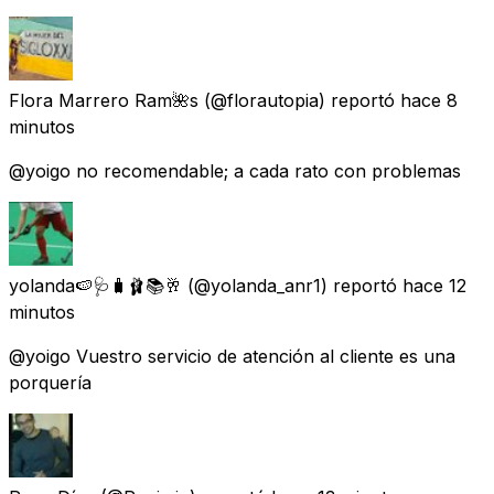
Flora Marrero Ram🌺s
(@florautopia) reportó
hace 8
minutos
@yoigo no recomendable; a cada rato con problemas
yolanda🍉🩺🧳🩰📚🥂
(@yolanda_anr1) reportó
hace 12
minutos
@yoigo Vuestro servicio de atención al cliente es una
porquería