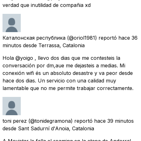
verdad que inutilidad de compañia xd
Каталонская республика
(@oriol1981) reportó
hace 36
minutos
desde
Terrassa, Catalonia
Hola @yoigo , llevo dos dias que me contesteis la
conversación por dm,aue me dejasteis a medias. Mi
conexión wifi és un absoluto desastre y va peor desde
hace dos dias. Un servicio con una calidad muy
lamentable que no me permite trabajar correctamente.
toni perez
(@tonidegramona) reportó
hace 39 minutos
desde
Sant Sadurní d'Anoia, Catalonia
A Movistar le falla el roaming en la etapa de Andorra!