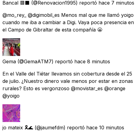
Bancal 🟥⬛
(@Renovacion1995) reportó
hace 7 minutos
@mo_rey_ @digimobil_es Menos mal que me llamó yoigo
cuando me iba a cambiar a Digi. Vaya poca presencia en
el Campo de Gibraltar de esta compañía 😬
Gema
(@GemaATM7) reportó
hace 8 minutos
En el Valle del Tiétar llevamos sin cobertura desde el 25
de julio. ¿Nuestro dinero vale menos por estar en zonas
rurales? Esto es vergonzoso @movistar_es @orange
@yoigo
jo mateix 🎗🌊
(@jaumefdm) reportó
hace 10 minutos