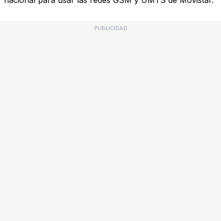
nacional para usar las redes GSM y UMTS de Movistar.
PUBLICIDAD