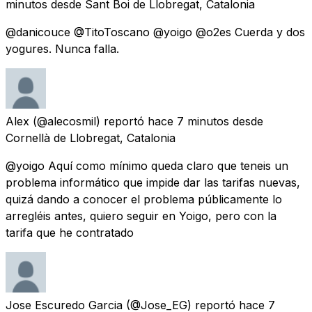
minutos
desde
Sant Boi de Llobregat, Catalonia
@danicouce @TitoToscano @yoigo @o2es Cuerda y dos
yogures. Nunca falla.
Alex
(@alecosmil) reportó
hace 7 minutos
desde
Cornellà de Llobregat, Catalonia
@yoigo Aquí como mínimo queda claro que teneis un
problema informático que impide dar las tarifas nuevas,
quizá dando a conocer el problema públicamente lo
arregléis antes, quiero seguir en Yoigo, pero con la
tarifa que he contratado
Jose Escuredo Garcia
(@Jose_EG) reportó
hace 7