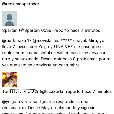
@reclamaoperador
Spartan
(@Spartan_0089) reportó
hace 7 minutos
@jae_tanaka_17 @movistar_es ***** chaval. Mira, yo
llevo 7 meses con Yoigo y UNA VEZ me paso que el
router no me daba señal de wifi en casa, me enviaron
otro y solucionado. Desde entonces 0 problemas por si
ves que esto se convierte en costumbre
Toni🇮🇨🇪🇦🇪🇺♋
(@tccazorla) reportó
hace 7 minutos
@yoigo a ver si se dignan a responder a una
reclamación. Desde Mayo reclamando y sigo sin
respuestas. No paran de escalar el problema, de abrir