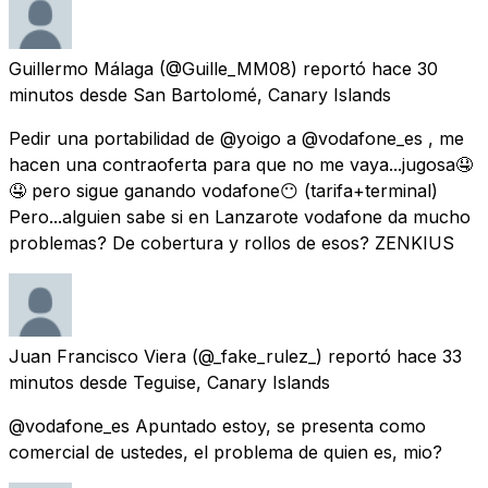
Guillermo Málaga
(@Guille_MM08) reportó
hace 30
minutos
desde
San Bartolomé, Canary Islands
Pedir una portabilidad de @yoigo a @vodafone_es , me
hacen una contraoferta para que no me vaya...jugosa🤤
🤤 pero sigue ganando vodafone😶 (tarifa+terminal)
Pero...alguien sabe si en Lanzarote vodafone da mucho
problemas? De cobertura y rollos de esos? ZENKIUS
Juan Francisco Viera
(@_fake_rulez_) reportó
hace 33
minutos
desde
Teguise, Canary Islands
@vodafone_es Apuntado estoy, se presenta como
comercial de ustedes, el problema de quien es, mio?