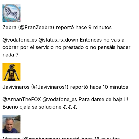
Zebra
(@FranZeebra) reportó
hace 9 minutos
@vodafone_es @status_is_down Entonces no vais a
cobrar por el servicio no prestado o no pensáis hacer
nada ?
Javivinaros
(@Javivinaros1) reportó
hace 10 minutos
@ArnanTheFOX @vodafone_es Para darse de baja !!!
Bueno ojalá se solucione 💪💪💪
Marcos
(@mcabezasgo) reportó
hace 16 minutos