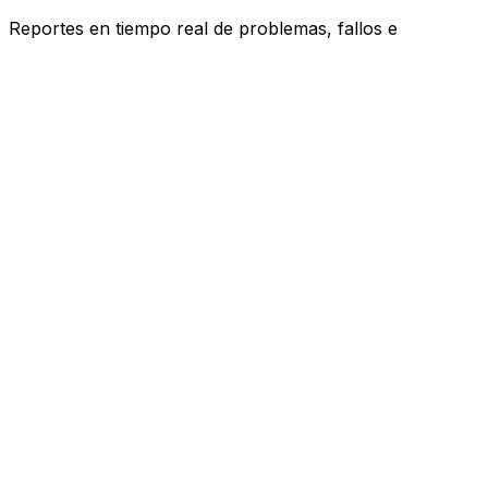
Reportes en tiempo real de problemas, fallos e
interrupciones de servicios de España. ¿Tienes
problemas? Te ayudamos a descubrir qué ocurre.
Recursos
Compañías
FAQ
Privacidad
Contacto
Redes Sociales
Twitter
Facebook
Otros Países